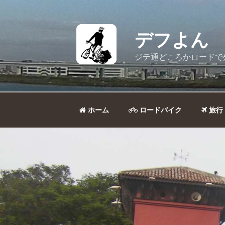
コ
ン
テ
デフよん
ン
ツ
ジテ通どころかロードで
へ
ス
キ
ッ
ホーム
ロードバイク
旅行
プ