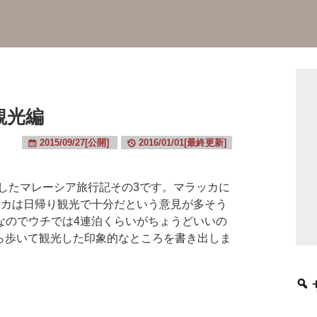
観光編
2015/09/27[公開]
2016/01/01[最終更新]
したマレーシア旅行記その3です。マラッカに
ッカは日帰り観光で十分だという意見が多そう
なのでウチでは4連泊くらいがちょうどいいの
ルから歩いて観光した印象的なところを書き出しま