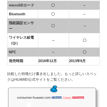
microSDカード
〇
–
Bluetooth
〇
–
指紋認証センサ
〇
–
ー
ワイヤレス給電
–
〇
（Qi）
NFC
–
〇
発売時期
2016年12月
2013年9月
比較した特徴だけ書き出しました。もっと詳しいスペッ
クはHUAWEI公式サイトをご覧ください。
consumer.huawei.com
3 Shares
7 Users
37 Pockets