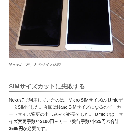
Nexus7（左）とのサイズ比較
SIMサイズカットに失敗する
Nexus7で利用していたのは、Micro SIMサイズのIIJmioデ
ータSIMでした。今回はNano SIMサイズになるので、カ
ードサイズ変更の申し込みが必要でした。IIJmioでは、サ
イズ変更手数料
2160円
＋カード発行手数料
425円
の
合計
2585円
が必要です。