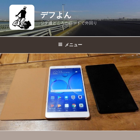
コ
ン
デフよん
テ
ジテ通どころかロードで外回り
ン
ツ
へ
メニュー
ス
キ
ッ
プ