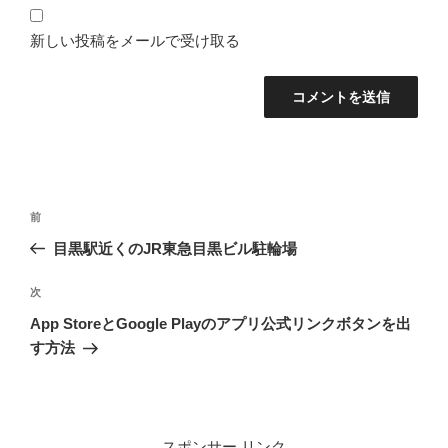
新しい投稿をメールで受け取る
投
前
前
稿
の
目黒駅近くのJR東急目黒ビル駐輪場
ナ
投
ビ
稿
次
次
ゲ
の
App StoreとGoogle Playのアプリ公式リンクボタンを出
投
ー
す方法
稿
シ
ョ
ン
スポンサー リンク