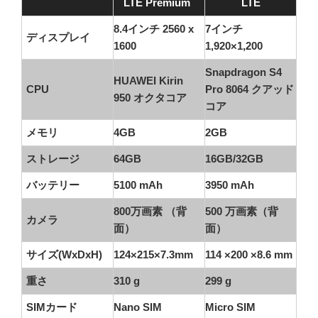
LTE Premium
LTE
8.4インチ 2560 x
7インチ
ディスプレイ
1600
1,920×1,200
Snapdragon S4
HUAWEI Kirin
CPU
Pro 8064 クアッド
950 オクタコア
コア
メモリ
4GB
2GB
ストレージ
64GB
16GB/32GB
バッテリー
5100 mAh
3950 mAh
800万画素 （背
500 万画素（背
カメラ
面）
面）
サイズ(WxDxH)
124×215×7.3mm
114 ×200 ×8.6 mm
重さ
310 g
299 g
SIMカード
Nano SIM
Micro SIM