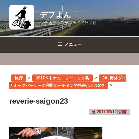
コ
ン
デフよん
テ
ジテ通どころかロードで外回り
ン
ツ
へ
メニュー
ス
キ
ッ
プ
>
>
旅行
2017ベトナム・フーコック島
JAL海外ダイ
>
ナミックパッケージ利用ホーチミンで格差ホテル2泊
reverie-saigon23
2017/03/12[公開]