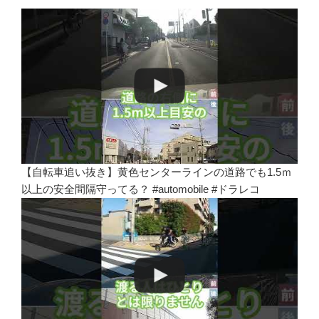
【自転車追い抜き】黄色センターラインの道路でも1.5ｍ
以上の安全間隔守ってる？ #automobile #ドラレコ