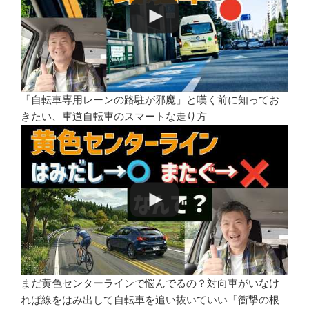
「自転車専用レーンの路駐が邪魔」と嘆く前に知ってお
きたい、車道自転車のスマートな走り方
まだ黄色センターラインで悩んでるの？対向車がいなけ
れば線をはみ出して自転車を追い抜いていい「衝撃の根