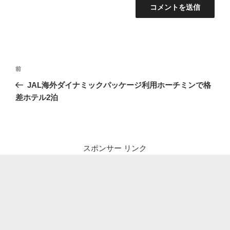
投
前
前
稿
の
JAL海外ダイナミックパッケージ利用ホーチミンで格
ナ
投
差ホテル2泊
ビ
稿
ゲ
ー
シ
スポンサー リンク
ョ
ン