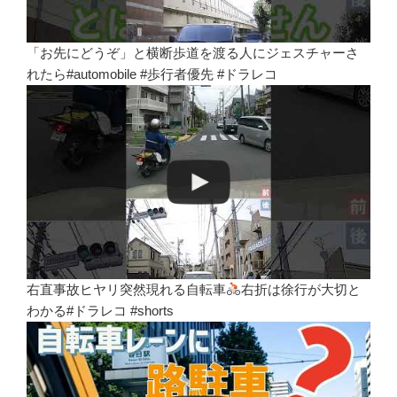
「お先にどうぞ」と横断歩道を渡る人にジェスチャーさ
れたら#automobile #歩行者優先 #ドラレコ
右直事故ヒヤリ突然現れる自転車
右折は徐行が大切と
わかる#ドラレコ #shorts