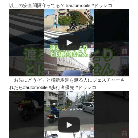
以上の安全間隔守ってる？ #automobile #ドラレコ
「お先にどうぞ」と横断歩道を渡る人にジェスチャーさ
れたら#automobile #歩行者優先 #ドラレコ