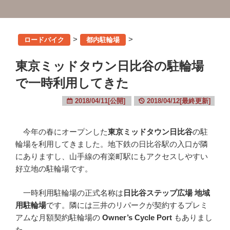
>
>
ロードバイク
都内駐輪場
東京ミッドタウン日比谷の駐輪場
で一時利用してきた
2018/04/11[公開]
2018/04/12[最終更新]
今年の春にオープンした
東京ミッドタウン日比谷
の駐
輪場を利用してきました。地下鉄の日比谷駅の入口が隣
にありますし、山手線の有楽町駅にもアクセスしやすい
好立地の駐輪場です。
一時利用駐輪場の正式名称は
日比谷ステップ広場 地域
用駐輪場
です。隣には三井のリパークが契約するプレミ
アムな月額契約駐輪場の
Owner’s Cycle Port
もありまし
た。