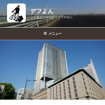
コ
ン
デフよん
テ
ジテ通どころかロードで外回り
ン
ツ
へ
メニュー
ス
キ
ッ
プ