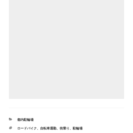
カ
都内駐輪場
テ
タ
ロードバイク
、
自転車通勤
、
街乗り
、
駐輪場
ゴ