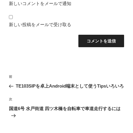
新しいコメントをメールで通知
新しい投稿をメールで受け取る
投
前
前
稿
の
TE103SIPを卓上Android端末として使うTipsいろいろ
ナ
投
ビ
稿
次
次
ゲ
の
国道6号 水戸街道 四ツ木橋を自転車で車道走行するには
投
ー
稿
シ
ョ