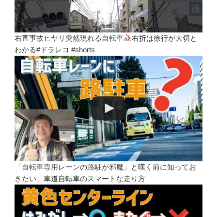
右直事故ヒヤリ突然現れる自転車
右折は徐行が大切と
わかる#ドラレコ #shorts
「自転車専用レーンの路駐が邪魔」と嘆く前に知ってお
きたい、車道自転車のスマートな走り方