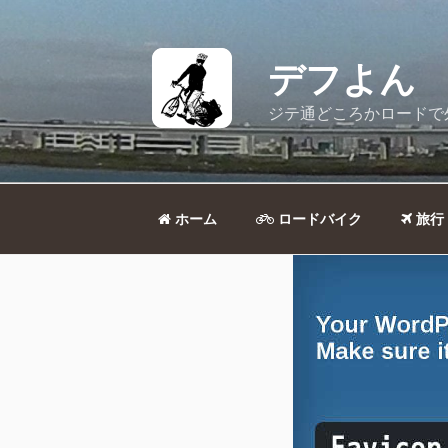
コ
ン
テ
デフよん
ン
ツ
ジテ通どころかロードで
へ
ス
キ
ッ
ホーム
ロードバイク
旅行
プ