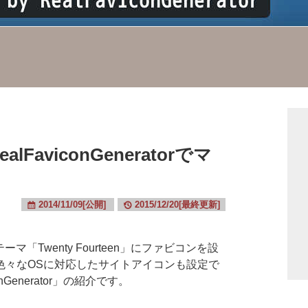
alFaviconGeneratorでマ
2014/11/09[公開]
2015/12/20[最終更新]
マ「Twenty Fourteen」にファビコンを設
色々なOSに対応したサイトアイコンも設定で
viconGenerator」の紹介です。