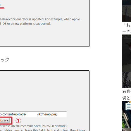
「お
ーさ
リック
右直
切と