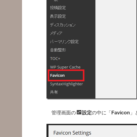
管理画面の
設定
の中に「
Favicon
」