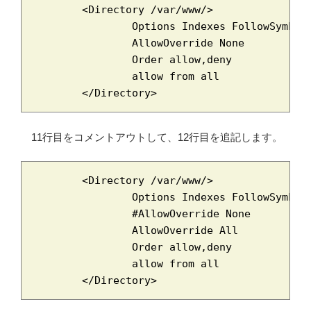
	<Directory /var/www/>

		Options Indexes FollowSymLinks MultiViews

		AllowOverride None

		Order allow,deny

		allow from all

	</Directory>
11行目をコメントアウトして、12行目を追記します。
	<Directory /var/www/>

		Options Indexes FollowSymLinks MultiViews

		#AllowOverride None

		AllowOverride All

		Order allow,deny

		allow from all

	</Directory>