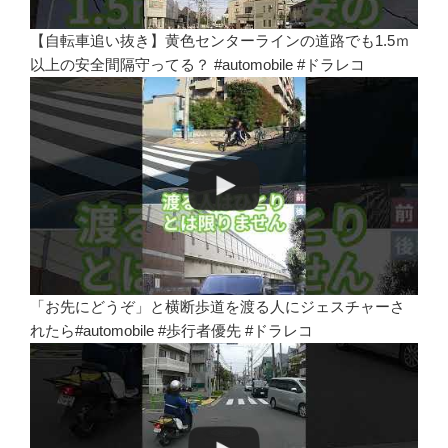
【自転車追い抜き】黄色センターラインの道路でも1.5ｍ
以上の安全間隔守ってる？ #automobile #ドラレコ
「お先にどうぞ」と横断歩道を渡る人にジェスチャーさ
れたら#automobile #歩行者優先 #ドラレコ