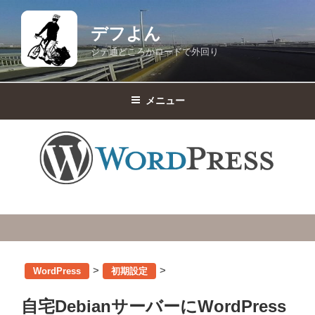
コ
ン
デフよん
テ
ジテ通どころかロードで外回り
ン
ツ
へ
メニュー
ス
キ
ッ
プ
>
>
WordPress
初期設定
自宅DebianサーバーにWordPress