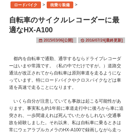
>
>
ロードバイク
街乗り装備
自転車のサイクルレコーダーに最
適なHX-A100
2015/03/06[公開]
2016/07/24[最終更新]
都内を自転車で通勤、通学するならドライブレコーダ
ーはいまや常識です。（私の中でだけですが。）道路交
通法が改正されてから自転車は原則車道を走るようにな
っています。特にロードバイクやクロスバイクなどは車
道を高速で走ることになります。
いくら自分が注意していても事故は起こる可能性があ
ります。事実私も約1年前に車道走行中に後ろから車に追
突され、一歩間違えれば死んでいたかもしれない交通事
故を経験しました。それ以来、私は自転車に乗るときは
常にウェアラブルカメラのHX-A100で録画しながら走っ