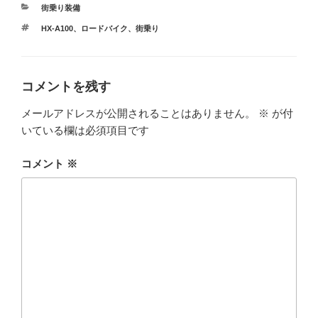
カ
街乗り装備
テ
タ
HX-A100
、
ロードバイク
、
街乗り
ゴ
グ
リ
ー
コメントを残す
メールアドレスが公開されることはありません。
※
が付
いている欄は必須項目です
コメント
※