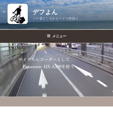
コ
ン
デフよん
テ
ジテ通どころかロードで外回り
ン
ツ
へ
メニュー
ス
キ
ッ
プ