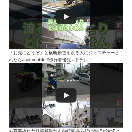
「お先にどうぞ」と横断歩道を渡る人にジェスチャーさ
れたら#automobile #歩行者優先 #ドラレコ
右直事故ヒヤリ突然現れる自転車
右折は徐行が大切と