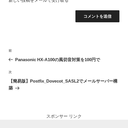
新しい投稿をメールで受け取る
投
前
前
稿
の
Panasonic HX-A100の風切音対策を100円で
ナ
投
ビ
稿
次
次
ゲ
の
【簡易版】Postfix_Dovecot_SASL2でメールサーバー構
投
ー
築
稿
シ
ョ
ン
スポンサー リンク