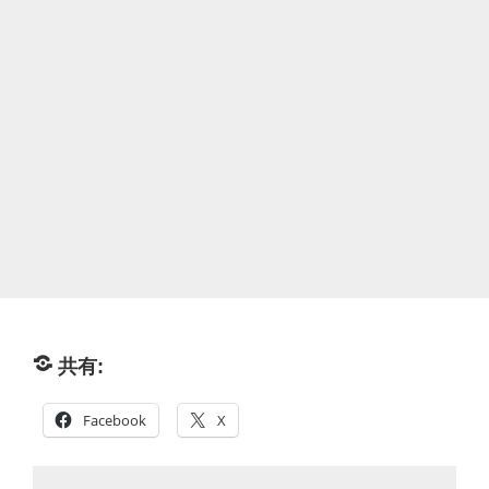
共有:
Facebook
X