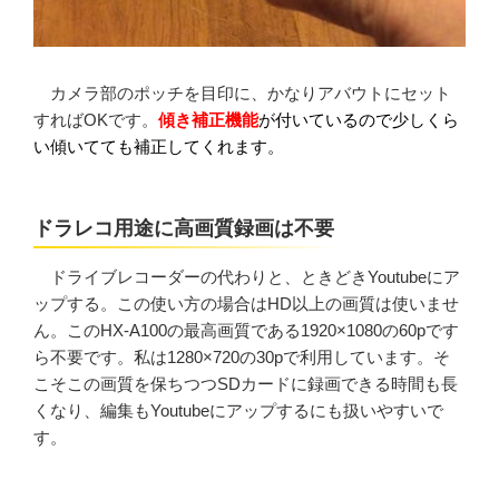
カメラ部のポッチを目印に、かなりアバウトにセット
すればOKです。
傾き補正機能
が付いているので少しくら
い傾いてても補正してくれます。
ドラレコ用途に高画質録画は不要
ドライブレコーダーの代わりと、ときどきYoutubeにア
ップする。この使い方の場合はHD以上の画質は使いませ
ん。このHX-A100の最高画質である1920×1080の60pです
ら不要です。私は1280×720の30pで利用しています。そ
こそこの画質を保ちつつSDカードに録画できる時間も長
くなり、編集もYoutubeにアップするにも扱いやすいで
す。