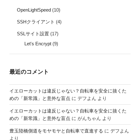
OpenLightSpeed
(10)
SSHクライアント
(4)
SSLサイト設置
(17)
Let's Encrypt
(9)
最近のコメント
イエローカットは違反じゃない？自転車を安全に抜くた
めの「新常識」と意外な盲点
に
デフよん
より
イエローカットは違反じゃない？自転車を安全に抜くた
めの「新常識」と意外な盲点
に
がんちゃん
より
豊玉陸橋側道をモヤモヤと自転車で直進する
に
デフよん
より