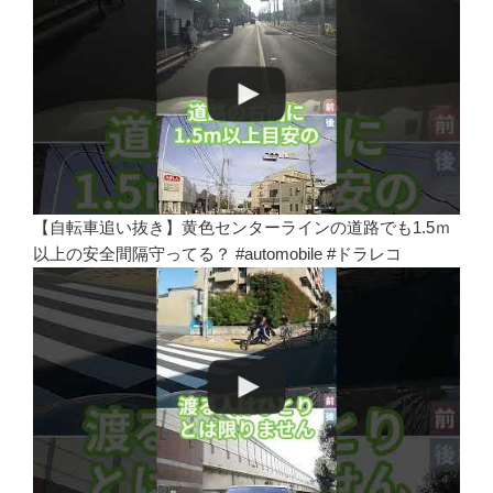
【自転車追い抜き】黄色センターラインの道路でも1.5ｍ
以上の安全間隔守ってる？ #automobile #ドラレコ