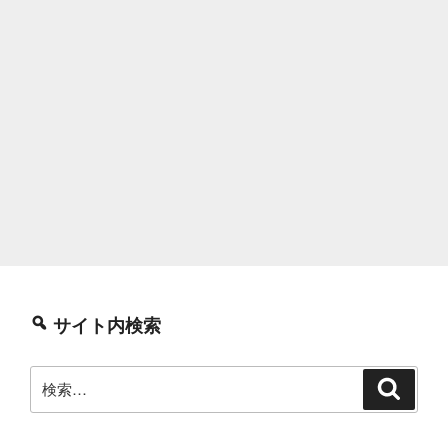
サイト内検索
検
検
索
索: