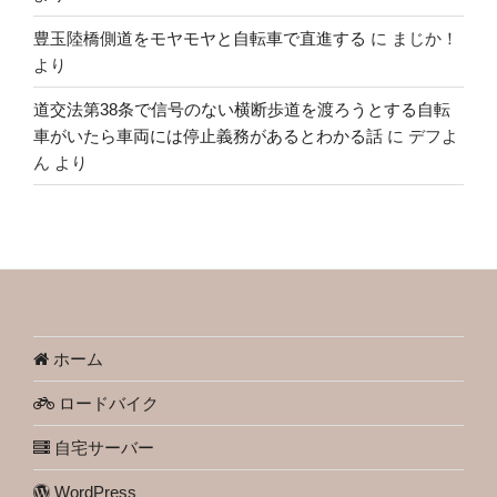
豊玉陸橋側道をモヤモヤと自転車で直進する
に
まじか！
より
道交法第38条で信号のない横断歩道を渡ろうとする自転
車がいたら車両には停止義務があるとわかる話
に
デフよ
ん
より
ホーム
ロードバイク
自宅サーバー
WordPress