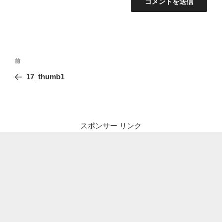
投
前
前
稿
の
17_thumb1
ナ
投
ビ
稿
ゲ
ー
スポンサー リンク
シ
ョ
ン