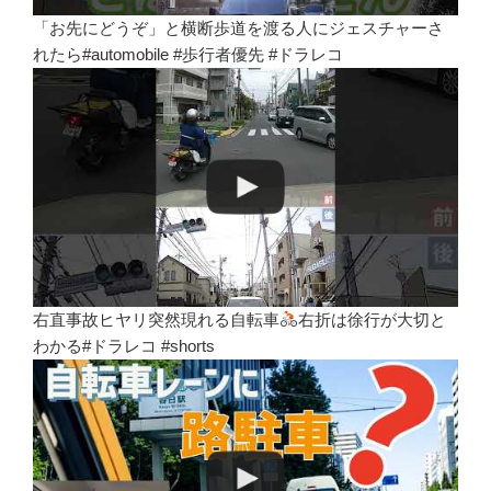
「お先にどうぞ」と横断歩道を渡る人にジェスチャーさ
れたら#automobile #歩行者優先 #ドラレコ
右直事故ヒヤリ突然現れる自転車
右折は徐行が大切と
わかる#ドラレコ #shorts