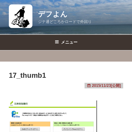
コ
ン
デフよん
テ
ジテ通どころかロードで外回り
ン
ツ
へ
メニュー
ス
キ
ッ
プ
17_thumb1
2015/11/23[公開]