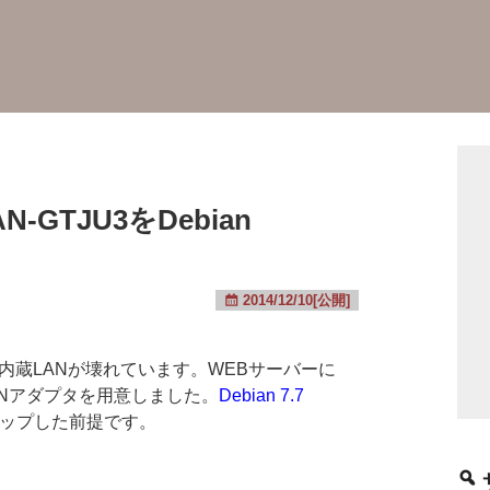
GTJU3をDebian
2014/12/10[公開]
1は内蔵LANが壊れています。WEBサーバーに
ANアダプタを用意しました。
Debian 7.7
ップした前提です。