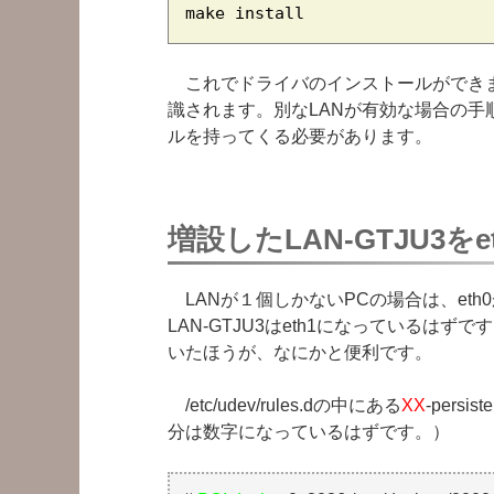
make install
これでドライバのインストールができま
識されます。別なLANが有効な場合の手
ルを持ってくる必要があります。
増設したLAN-GTJU3を
LANが１個しかないPCの場合は、et
LAN-GTJU3はeth1になっているはず
いたほうが、なにかと便利です。
/etc/udev/rules.dの中にある
XX
-persi
分は数字になっているはずです。）