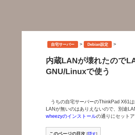
>
>
自宅サーバー
Debian設定
内蔵LANが壊れたのでLAN-
GNU/Linuxで使う
うちの自宅サーバーのThinkPad X6
LANが無いのはありえないので、別途L
wheezyのインストール
の通りにセットア
このページの目次
[
隠す
]