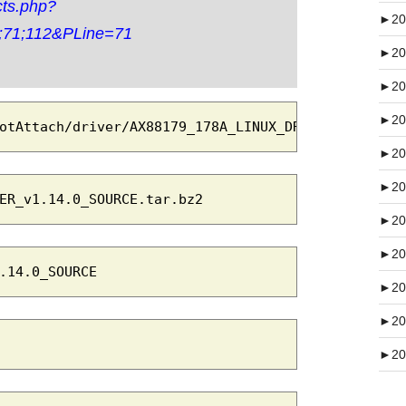
cts.php?
►
20
;71;112&PLine=71
►
20
►
20
►
20
otAttach/driver/AX88179_178A_LINUX_DRIVER_v1.14.0
►
20
►
20
ER_v1.14.0_SOURCE.tar.bz2
►
20
►
20
.14.0_SOURCE
►
20
►
20
►
20