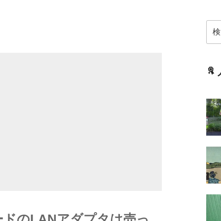
検
索:
ードのLANアダプタは売っ