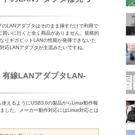
イプのLANアダプタはそのまま挿すだけで利用で
に買いに行くと全く商品がありません。規格的
なりギガビットLANの性能が発揮できないた
ト対応LANアダプタが主流みたいですね。
ト有線LANアダプタLAN-
来も使えるようにUSB3.0の製品からLinux動作報
いました。メーカー動作対応にはLinux対応とは