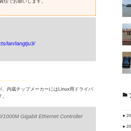
己責任でお願いします。
ts/lan/langtju3/
が、内蔵チップメーカーにはLinux用ドライバ
す。
►
20
1000M Gigabit Ethernet Controller
►
20