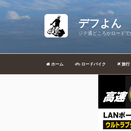
コ
ン
テ
デフよん
ン
ツ
ジテ通どころかロードで
へ
ス
キ
ッ
ホーム
ロードバイク
旅行
プ