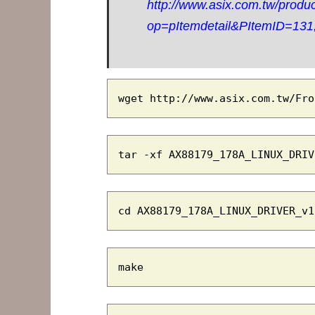
http://www.asix.com.tw/produ
op=pItemdetail&PItemID=131
wget http://www.asix.com.tw/Fro
tar -xf AX88179_178A_LINUX_DRIV
cd AX88179_178A_LINUX_DRIVER_v1
make