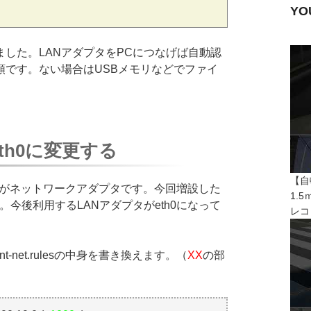
Y
した。LANアダプタをPCにつなげば自動認
順です。ない場合はUSBメモリなどでファイ
eth0に変更する
【自
h0がネットワークアダプタです。今回増設した
1.
です。今後利用するLANアダプタがeth0になって
レコ
stent-net.rulesの中身を書き換えます。（
XX
の部