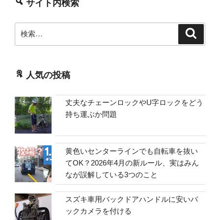
サイト内検索
検
検
索
索:
人気の投稿
丈夫なチェーンロックやU字ロックをどう
持ち運ぶか問題
黄色いセンターラインでも自転車を抜い
てOK？2026年4月の新ルール、実はみん
なが誤解している3つのこと
スズキ車用バックドアハンドルに安いバ
ックカメラを付ける