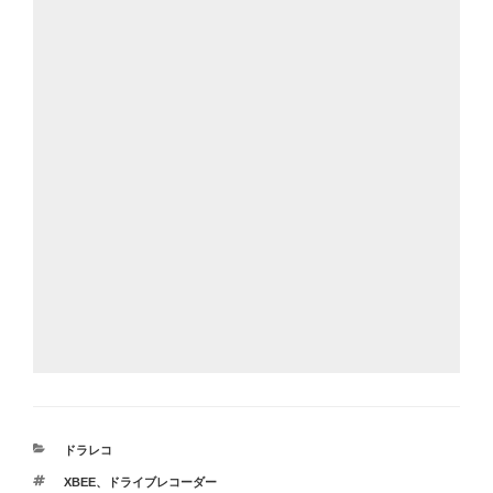
カ
ドラレコ
テ
タ
XBEE
、
ドライブレコーダー
ゴ