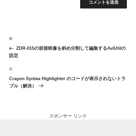
投
前
前
稿
の
ZDR-015の前後映像を斜め分割して編集するAviUtilの
ナ
投
設定
ビ
稿
ゲ
次
次
の
ー
Crayon Syntax Highlighter のコードが表示されないトラ
投
シ
ブル（解決）
稿
ョ
ン
スポンサー リンク