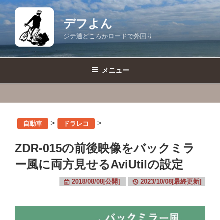
コ
ン
デフよん
テ
ジテ通どころかロードで外回り
ン
ツ
へ
メニュー
ス
キ
ッ
プ
>
>
自動車
ドラレコ
ZDR-015の前後映像をバックミラ
ー風に両方見せるAviUtilの設定
2018/08/08[公開]
2023/10/08[最終更新]