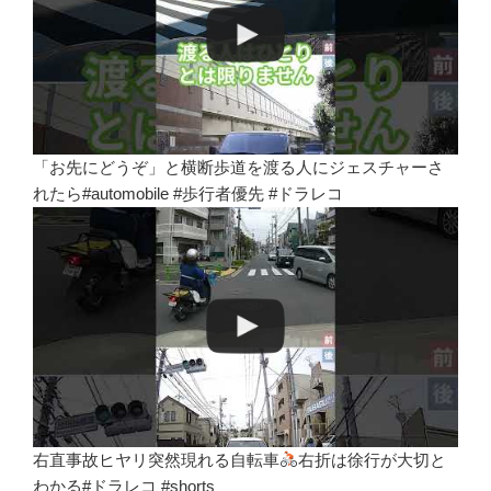
「お先にどうぞ」と横断歩道を渡る人にジェスチャーさ
れたら#automobile #歩行者優先 #ドラレコ
右直事故ヒヤリ突然現れる自転車
右折は徐行が大切と
わかる#ドラレコ #shorts