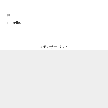
投
前
前
稿
の
teik4
ナ
投
ビ
稿
ゲ
ー
スポンサー リンク
シ
ョ
ン