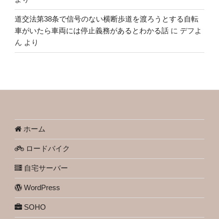
道交法第38条で信号のない横断歩道を渡ろうとする自転
車がいたら車両には停止義務があるとわかる話
に
デフよ
ん
より
ホーム
ロードバイク
自宅サーバー
WordPress
SOHO