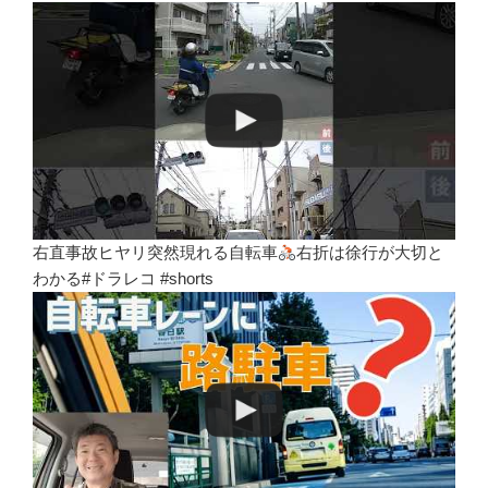
右直事故ヒヤリ突然現れる自転車
右折は徐行が大切と
わかる#ドラレコ #shorts