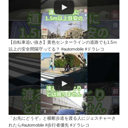
【自転車追い抜き】黄色センターラインの道路でも1.5ｍ
以上の安全間隔守ってる？ #automobile #ドラレコ
「お先にどうぞ」と横断歩道を渡る人にジェスチャーさ
れたら#automobile #歩行者優先 #ドラレコ