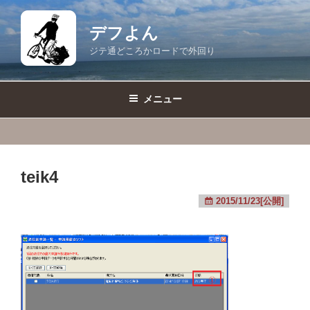
コ
ン
デフよん
テ
ジテ通どころかロードで外回り
ン
ツ
へ
メニュー
ス
キ
ッ
プ
teik4
2015/11/23[公開]