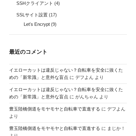
SSHクライアント
(4)
SSLサイト設置
(17)
Let's Encrypt
(9)
最近のコメント
イエローカットは違反じゃない？自転車を安全に抜くた
めの「新常識」と意外な盲点
に
デフよん
より
イエローカットは違反じゃない？自転車を安全に抜くた
めの「新常識」と意外な盲点
に
がんちゃん
より
豊玉陸橋側道をモヤモヤと自転車で直進する
に
デフよん
より
豊玉陸橋側道をモヤモヤと自転車で直進する
に
まじか！
より