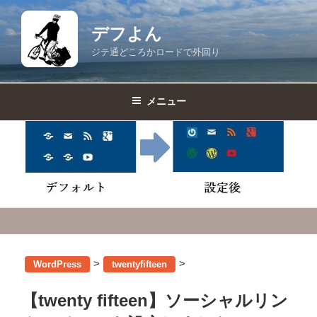
コ
ン
デフよん
テ
ジテ通どころかロードで外回り
ン
ツ
へ
メニュー
ス
キ
ッ
プ
>
>
WordPress
twentyfifteen
【twenty fifteen】ソーシャルリン