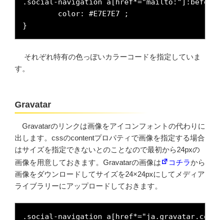
.social-navigation a[href*="mailto:"]:before 
	color: #E7E7E7 ;

}
それぞれ特有の色っぽいカラーコードを指定していま
す。
Gravatar
Gravatarのリンクは画像をアイコンフォントの代わりに
出します。cssのcontentプロパティで画像を指定する場合
はサイズを指定できないとのことなので最初から24pxの
画像を用意しておきます。Gravatarの画像は
コチラ
から
画像をダウンロードしてサイズを24×24pxにしてメディア
ライブラリーにアップロードしておきます。
.social-navigation a[href*="ja.gravatar.com"]