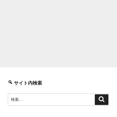
サイト内検索
検
検
索
索: