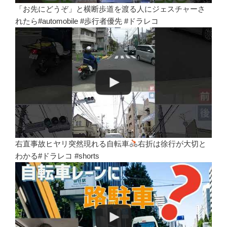
「お先にどうぞ」と横断歩道を渡る人にジェスチャーさ
れたら#automobile #歩行者優先 #ドラレコ
右直事故ヒヤリ突然現れる自転車
右折は徐行が大切と
わかる#ドラレコ #shorts