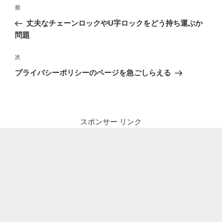
投
前
前
稿
の
丈夫なチェーンロックやU字ロックをどう持ち運ぶか
ナ
投
問題
ビ
稿
ゲ
次
次
の
ー
プライバシーポリシーのページを急ごしらえる
投
シ
稿
ョ
ン
スポンサー リンク