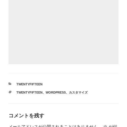
カ
TWENTYFIFTEEN
テ
タ
TWENTYFIFTEEN
、
WORDPRESS
、
カスタマイズ
ゴ
グ
リ
ー
コメントを残す
メールアドレスが公開されることはありません。
※
が付