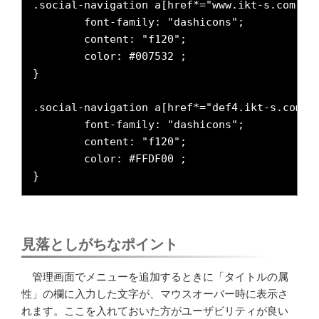
.social-navigation a[href*="www.ikt-s.com"]:b
	font-family: "dashicons";

	content: "f120";

	color: #007532 ;	

}

.social-navigation a[href*="def4.ikt-s.com"]:
	font-family: "dashicons";

	content: "f120";

        color: #FFDF00 ;

}
見落としがちなポイント
管理画面でメニューを追加するときに「タイトルの属
性」の欄に入力した文字が、マウスオーバー時に表示さ
れます。ここを入れておいた方がユーザビリティが良い