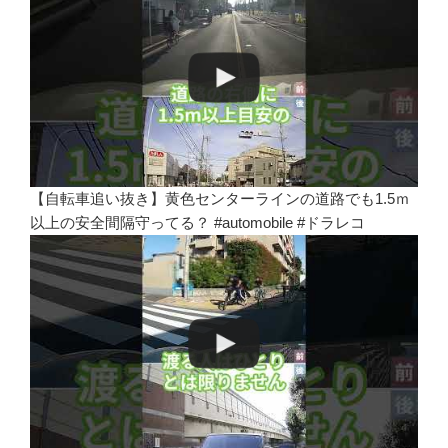
【自転車追い抜き】黄色センターラインの道路でも1.5ｍ
以上の安全間隔守ってる？ #automobile #ドラレコ