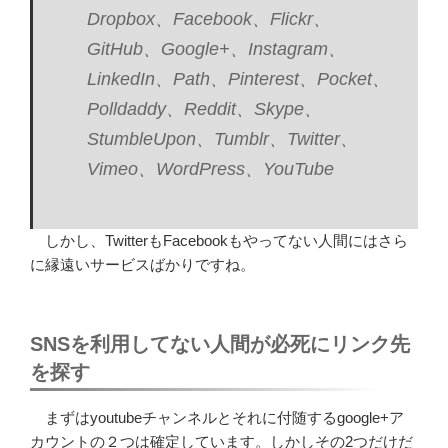
Dropbox、Facebook、Flickr、
GitHub、Google+、Instagram、
LinkedIn、Path、Pinterest、Pocket、
Polldaddy、Reddit、Skype、
StumbleUpon、Tumblr、Twitter、
Vimeo、WordPress、YouTube
しかし、TwitterもFacebookもやってない人間にはさら
に縁遠いサービスばかりですね。
SNSを利用してない人間が必死にリンク先
を探す
まずはyoutubeチャンネルとそれに付随するgoogle+ア
カウントの２つは確定しています。しかしその2つだけだ