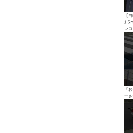
【自
1.
レコ
「お
ーさ