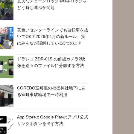
丈夫なチェーンロックやU字ロックを
どう持ち運ぶか問題
黄色いセンターラインでも自転車を抜
いてOK？2026年4月の新ルール、実
はみんなが誤解している3つのこと
ドラレコ ZDR-015 の前後カメラ2映
像を別々のファイルに分離する方法
COREDO室町裏の福徳神社地下にあ
る室町東駐輪場で一時利用
App StoreとGoogle Playのアプリ公式
リンクボタンを出す方法