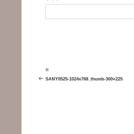
投
前
前
稿
の
SANY0525-1024x768_thumb-300×225
投
ナ
稿
ビ
ゲ
ー
シ