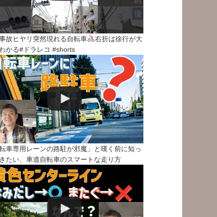
事故ヒヤリ突然現れる自転車
右折は徐行が大
わかる#ドラレコ #shorts
転車専用レーンの路駐が邪魔」と嘆く前に知っ
きたい、車道自転車のスマートな走り方