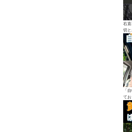
右直
切と
「自
てお