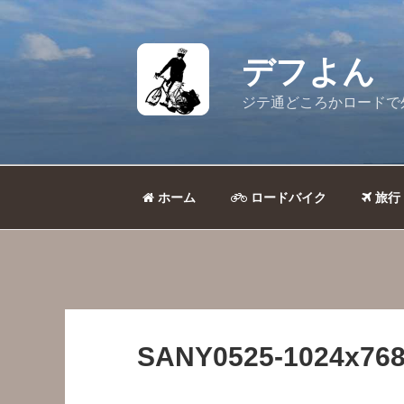
コ
ン
テ
デフよん
ン
ツ
ジテ通どころかロードで
へ
ス
キ
ッ
ホーム
ロードバイク
旅行
プ
SANY0525-1024x768