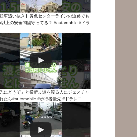
転車追い抜き】黄色センターラインの道路でも
5ｍ以上の安全間隔守ってる？ #automobile #ドラ
先にどうぞ」と横断歩道を渡る人にジェスチャ
れたら#automobile #歩行者優先 #ドラレコ