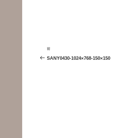
投
前
前
稿
の
SANY0430-1024×768-150×150
投
ナ
稿
ビ
ゲ
ー
シ
ョ
ン