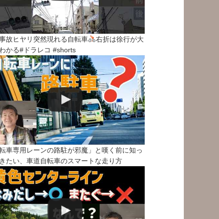
事故ヒヤリ突然現れる自転車
右折は徐行が大
わかる#ドラレコ #shorts
転車専用レーンの路駐が邪魔」と嘆く前に知っ
きたい、車道自転車のスマートな走り方