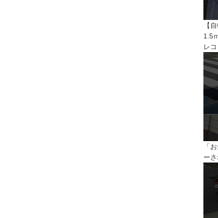
【自
1.
レコ
「お
ーさ