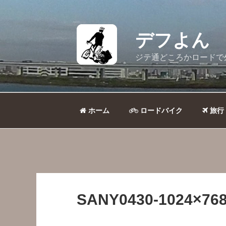
コ
ン
テ
デフよん
ン
ツ
ジテ通どころかロードで
へ
ス
キ
ッ
ホーム
ロードバイク
旅行
プ
SANY0430-1024×768