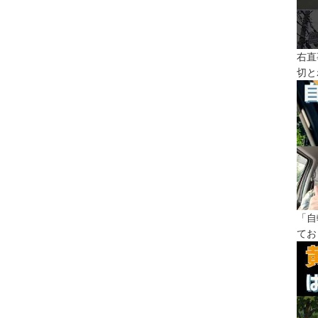
右直
切と
「自
てお