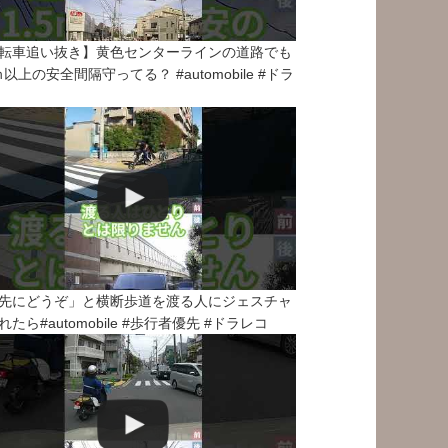
転車追い抜き】黄色センターラインの道路でも
5ｍ以上の安全間隔守ってる？ #automobile #ドラ
先にどうぞ」と横断歩道を渡る人にジェスチャ
れたら#automobile #歩行者優先 #ドラレコ