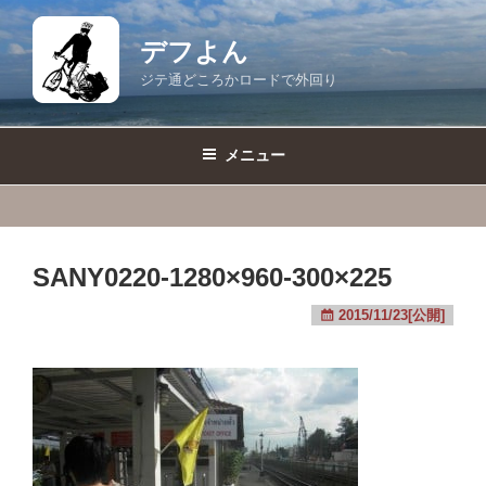
コ
ン
デフよん
テ
ジテ通どころかロードで外回り
ン
ツ
へ
メニュー
ス
キ
ッ
プ
SANY0220-1280×960-300×225
2015/11/23[公開]