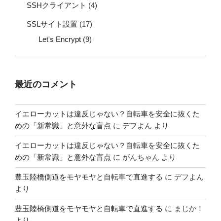
SSHクライアント
(4)
SSLサイト設置
(17)
Let's Encrypt
(9)
最近のコメント
イエローカットは違反じゃない？自転車を安全に抜くた
めの「新常識」と意外な盲点
に
デフよん
より
イエローカットは違反じゃない？自転車を安全に抜くた
めの「新常識」と意外な盲点
に
がんちゃん
より
豊玉陸橋側道をモヤモヤと自転車で直進する
に
デフよん
より
豊玉陸橋側道をモヤモヤと自転車で直進する
に
まじか！
より