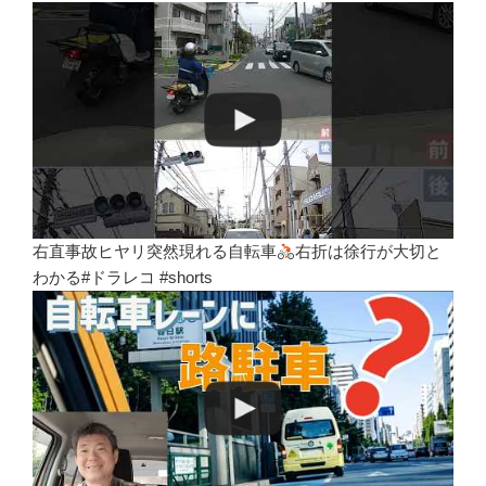
右直事故ヒヤリ突然現れる自転車
右折は徐行が大切と
わかる#ドラレコ #shorts