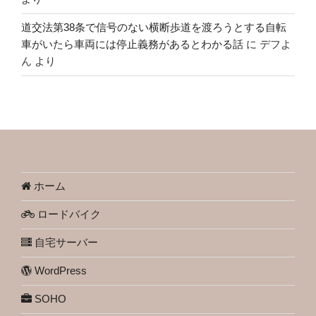
道交法第38条で信号のない横断歩道を渡ろうとする自転
車がいたら車両には停止義務があるとわかる話
に
デフよ
ん
より
ホーム
ロードバイク
自宅サーバー
WordPress
SOHO