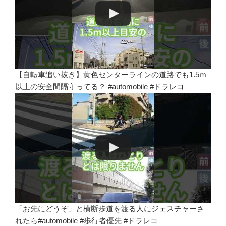
【自転車追い抜き】黄色センターラインの道路でも1.5ｍ
以上の安全間隔守ってる？ #automobile #ドラレコ
「お先にどうぞ」と横断歩道を渡る人にジェスチャーさ
れたら#automobile #歩行者優先 #ドラレコ