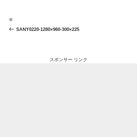
投
前
前
稿
の
SANY0220-1280×960-300×225
ナ
投
ビ
稿
ゲ
ー
スポンサー リンク
シ
ョ
ン