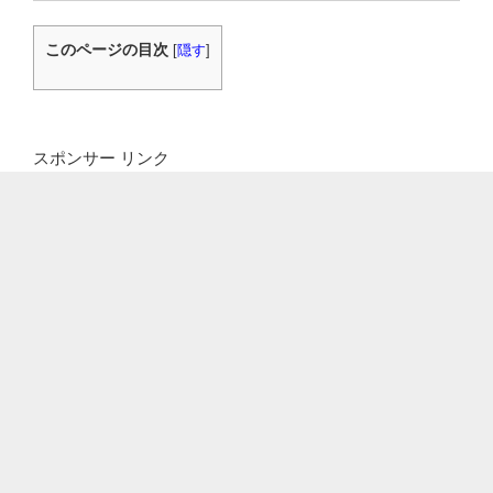
このページの目次
[
隠す
]
スポンサー リンク