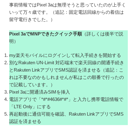
事前情報ではPixel 3aは無理そうと思っていたのが上手く
いって万々歳です。（追記：固定電話回線からの着信は
留守電行きでした。）
Pixel 3aでMNPできたクイック手順
（詳しくは後半で説
明）
my楽天モバイルにログインして転入手続きを開始する
別なRakuten UN-Limit 対応端末で楽天回線の開通手続き
とRakuten LinkアプリでSMS認証を済ませる（追記：こ
れは不要なのかもしれませんが私はこの順番で行ったの
で記載しています。）
Pixel 3aに開通済みSIMを挿入
電話アプリで「*#*#4636#*#*」と入力し携帯電話情報で
「LTE Only」にする
再起動後に通信可能を確認、Rakuten LinkアプリでSMS
認証を済ませる