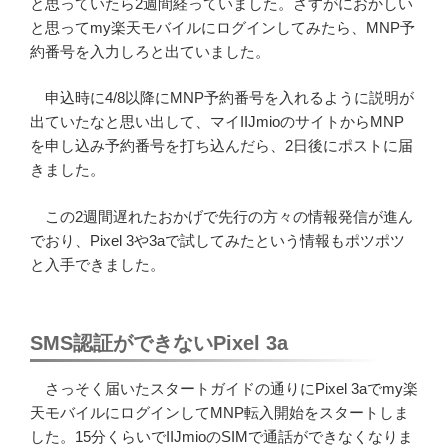
と思っていたら2週間経っていました。さすがにおかしい
と思ってmy楽天モバイルにログインしてみたら、MNP予
約番号を入力しろと出ていました。
申込時に4/8以降にMNP予約番号を入れるように説明が
出ていたなと思い出して、マイIIJmioのサイトからMNP
を申し込み予約番号を打ち込んだら、2日後にポストに届
きました。
この2週間遅れたおかげで先行の方々の情報発信が進ん
でおり、Pixel 3や3aで試してみたという情報もポツポツ
と入手できました。
SMS認証ができないPixel 3a
さっそく届いたスタートガイドの通りにPixel 3aでmy楽
天モバイルにログインしてMNP転入開始をスタートしま
した。15分くらいでIIJmioのSIMで通話ができなくなりま