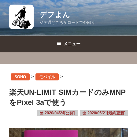
コ
ン
デフよん
テ
ジテ通どころかロードで外回り
ン
ツ
へ
メニュー
ス
キ
ッ
プ
>
>
SOHO
モバイル
楽天UN-LIMIT SIMカードのみMNP
をPixel 3aで使う
2020/04/24[公開]
2020/05/21[最終更新]