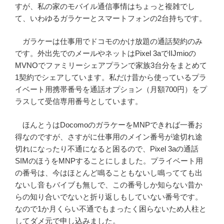
すが、私の家のモバイル通信事情はちょっと複雑でし
て、いわゆるガラケーとスマートフォンの2台持ちです。
ガラケーは仕事用でドコモのかけ放題の通話契約のみ
です。外出先でのメールやネットはPixel 3aでIIJmioの
MVNOでファミリーシェアプランで家族3台分をまとめて
1契約でシェアしています。私だけ昔から使っているプラ
イベート用携帯番号を通話オプション（月額700円）をプ
ラスして受信専用番号としています。
ほんとうはDocomoのガラケーをMNPできれば一番お
得なのですが、さすがに仕事用のメイン番号が途切れ途
切れになったり不通になると困るので、Pixel 3aの通話
SIMのほうをMNPすることにしました。プライベート用
の番号は、今はほとんど鳴ることもないし鳴ってても出
ないし音もバイブも無しで、この番号しか知らない昔か
らの知り合いでないと折り返しもしていない番号です。
なので1か月くらい不通でもまったく困らないため人柱と
してダメ元で申し込みました。