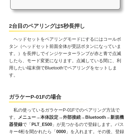
2台目のペアリングは5秒長押し
ヘッドセットをペアリングモードにするにはコールボ
タン（ヘッドセット前面全体が受話ボタンになっていま
す。）を長押しでインジケーターランプが赤と青で点滅
したら、モード変更になります。点滅している間に、利
用したい端末側でBluetoothでペアリングをセットしま
す。
ガラケーP-01Fの場合
私の使っているガラケーP-01Fでのペアリング方法で
す。
メニュー
→
本体設定
→
外部接続
→
Bluetooth
→
新規機
器登録
で「
PLT_E500
」が見つかるので登録します。パス
キー4桁を聞かれたら「
0000
」を入れます。その後、登録