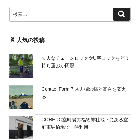
検
検
索
索:
人気の投稿
丈夫なチェーンロックやU字ロックをどう
持ち運ぶか問題
Contact Form 7 入力欄の幅と高さを変え
る
COREDO室町裏の福徳神社地下にある室
町東駐輪場で一時利用