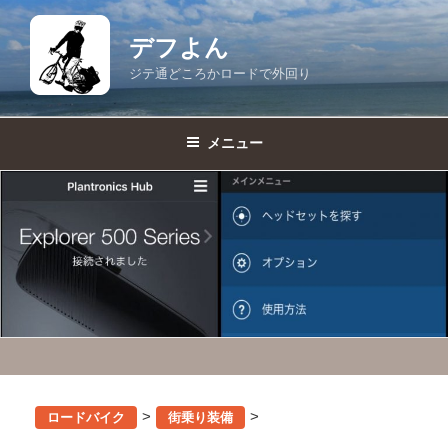
コ
ン
デフよん
テ
ジテ通どころかロードで外回り
ン
ツ
へ
メニュー
ス
キ
ッ
プ
>
>
ロードバイク
街乗り装備