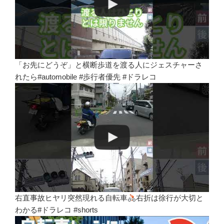
「お先にどうぞ」と横断歩道を渡る人にジェスチャーさ
れたら#automobile #歩行者優先 #ドラレコ
右直事故ヒヤリ突然現れる自転車
右折は徐行が大切と
わかる#ドラレコ #shorts