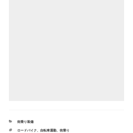
カ
街乗り装備
テ
タ
ロードバイク
、
自転車通勤
、
街乗り
ゴ