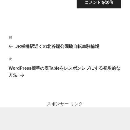
投
前
前
稿
の
JR板橋駅近くの北谷端公園脇自転車駐輪場
ナ
投
ビ
稿
次
次
ゲ
の
WordPress標準の表Tableをレスポンシブにする初歩的な
投
ー
方法
稿
シ
ョ
ン
スポンサー リンク