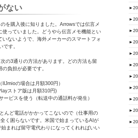
がない
►
20
►
20
うのを購入後に知りました。Arrowsでは伝言メ
►
20
に使っていました。どうやら伝言メモ機能とい
ていないようで、海外メーカーのスマートフォ
►
20
しいです。
►
20
は、次の3通りの方法があります。どの方法も留
►
20
用の負担が必要です。
►
20
Jmioの場合は月額300円）
►
20
ayストア版は月額310円)
料留守電サービスを使う（転送中の通話料が発生）
►
20
►
20
号はほとんど電話がかかってこないので（仕事用の
全く困らないです。米国で始まっているAIが
►
20
 が日本で始まれば留守電代わりになってくれればいい