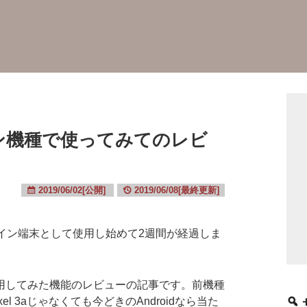
 をメイン機種で使ってみてのレビ
2019/06/02[公開]
2019/06/08[最終更新]
hite）をメイン端末として使用し始めて2週間が経過しま
してみた機能のレビューの記事です。前機種
xel 3aじゃなくても今どきのAndroidなら当た