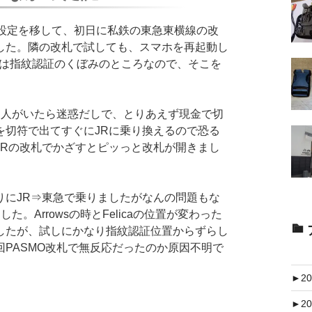
の設定を移して、初日に私鉄の東急東横線の改
した。隣の改札で試しても、スマホを再起動し
aの場所は指紋認証のくぼみのところなので、そこを
。
人がいたら迷惑だしで、とりあえず現金で切
を切符で出てすぐにJRに乗り換えるので恐る
JRの改札でかざすとピッっと改札が開きまし
にJR⇒東急で乗りましたがなんの問題もな
。Arrowsの時とFelicaの位置が変わった
したが、試しにかなり指紋認証位置からずらし
PASMO改札で無反応だったのか原因不明で
►
20
►
20