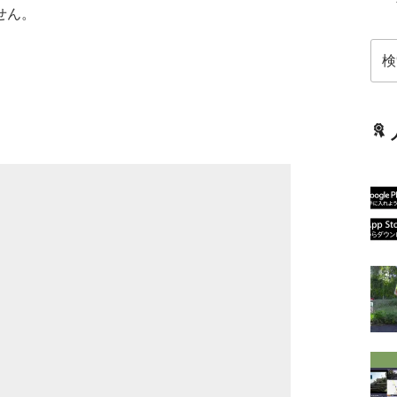
せん。
検
索: