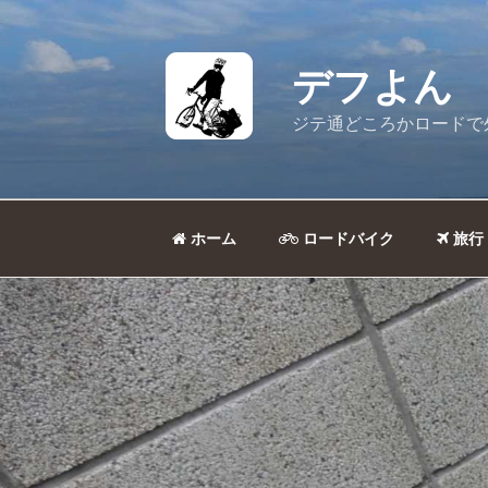
コ
ン
テ
デフよん
ン
ツ
ジテ通どころかロードで
へ
ス
キ
ッ
ホーム
ロードバイク
旅行
プ