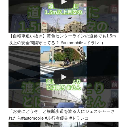
【自転車追い抜き】黄色センターラインの道路でも1.5ｍ
以上の安全間隔守ってる？ #automobile #ドラレコ
「お先にどうぞ」と横断歩道を渡る人にジェスチャーさ
れたら#automobile #歩行者優先 #ドラレコ