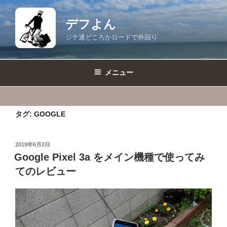
コ
ン
デフよん
テ
ジテ通どころかロードで外回り
ン
ツ
へ
メニュー
ス
キ
ッ
タグ:
GOOGLE
プ
投
2019年6月2日
稿
Google Pixel 3a をメイン機種で使ってみ
日:
てのレビュー