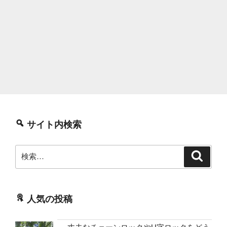
サイト内検索
検
検
索
索:
人気の投稿