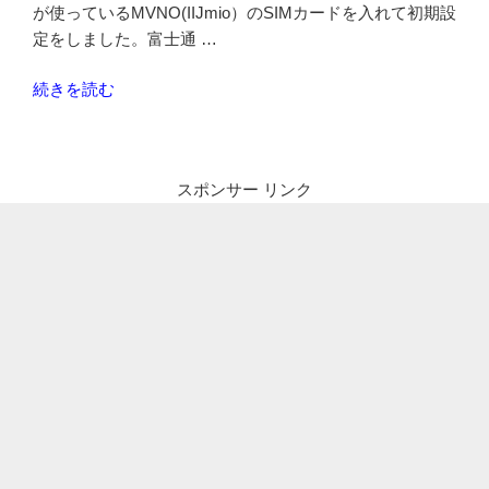
が使っているMVNO(IIJmio）のSIMカードを入れて初期設
定をしました。富士通 …
“Google
続きを読む
Pixel
3a
が
スポンサー リンク
届
い
た
の
で
IIJmio
で
使
う”
の