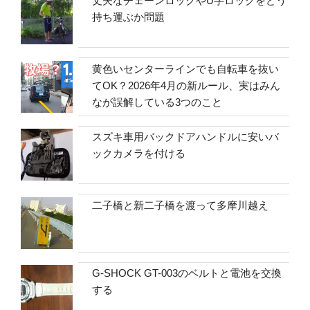
丈夫なチェーンロックやU字ロックをどう
持ち運ぶか問題
黄色いセンターラインでも自転車を抜い
てOK？2026年4月の新ルール、実はみん
なが誤解している3つのこと
スズキ車用バックドアハンドルに安いバ
ックカメラを付ける
二子橋と新二子橋を渡って多摩川越え
G-SHOCK GT-003のベルトと電池を交換
する