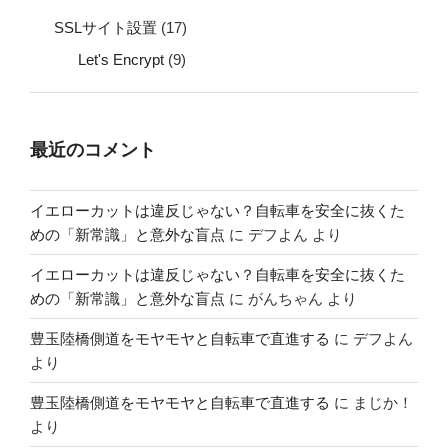
SSLサイト設置
(17)
Let's Encrypt
(9)
最近のコメント
イエローカットは違反じゃない？自転車を安全に抜くた
めの「新常識」と意外な盲点
に
デフよん
より
イエローカットは違反じゃない？自転車を安全に抜くた
めの「新常識」と意外な盲点
に
がんちゃん
より
豊玉陸橋側道をモヤモヤと自転車で直進する
に
デフよん
より
豊玉陸橋側道をモヤモヤと自転車で直進する
に
まじか！
より