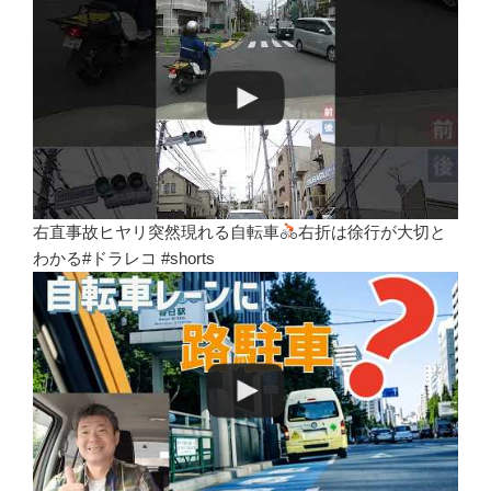
右直事故ヒヤリ突然現れる自転車
右折は徐行が大切と
わかる#ドラレコ #shorts