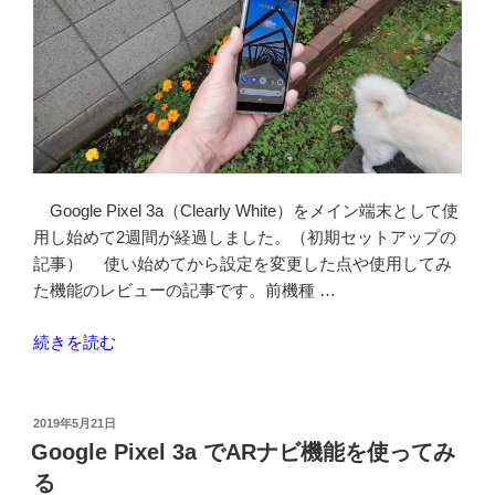
Google Pixel 3a（Clearly White）をメイン端末として使
用し始めて2週間が経過しました。（初期セットアップの
記事） 使い始めてから設定を変更した点や使用してみ
た機能のレビューの記事です。前機種 …
“Google
続きを読む
Pixel
3a
を
投
2019年5月21日
稿
メ
Google Pixel 3a でARナビ機能を使ってみ
日:
イ
る