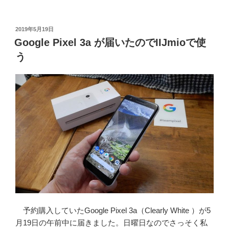
Pixel
3a
で
投
2019年5月19日
稿
AR
Google Pixel 3a が届いたのでIIJmioで使
日:
ナ
う
ビ
機
能
を
使
っ
て
み
る”
の
予約購入していたGoogle Pixel 3a（Clearly White ）が5
月19日の午前中に届きました。日曜日なのでさっそく私