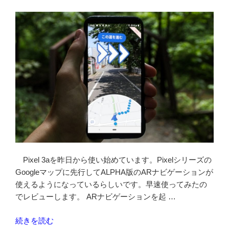
ン
機
種
で
使
っ
て
み
て
の
レ
ビ
ュ
Pixel 3aを昨日から使い始めています。Pixelシリーズの
ー”
Googleマップに先行してALPHA版のARナビゲーションが
の
使えるようになっているらしいです。早速使ってみたの
でレビューします。 ARナビゲーションを起 …
“Google
続きを読む