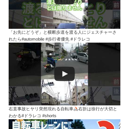
「お先にどうぞ」と横断歩道を渡る人にジェスチャーさ
れたら#automobile #歩行者優先 #ドラレコ
右直事故ヒヤリ突然現れる自転車
右折は徐行が大切と
わかる#ドラレコ #shorts