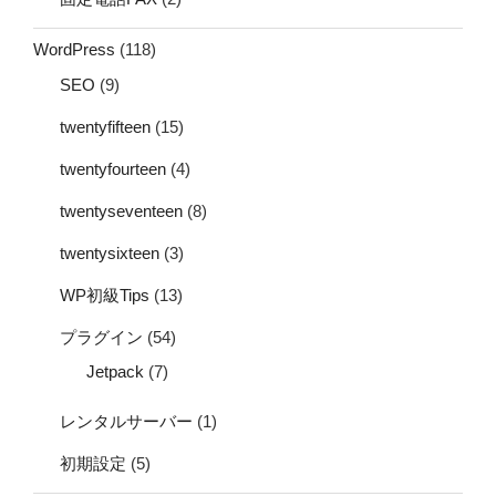
WordPress
(118)
SEO
(9)
twentyfifteen
(15)
twentyfourteen
(4)
twentyseventeen
(8)
twentysixteen
(3)
WP初級Tips
(13)
プラグイン
(54)
Jetpack
(7)
レンタルサーバー
(1)
初期設定
(5)