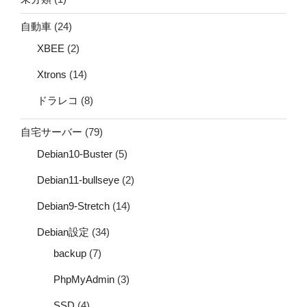
自動車
(24)
XBEE
(2)
Xtrons
(14)
ドラレコ
(8)
自宅サーバー
(79)
Debian10-Buster
(5)
Debian11-bullseye
(2)
Debian9-Stretch
(14)
Debian設定
(34)
backup
(7)
PhpMyAdmin
(3)
SSD
(4)