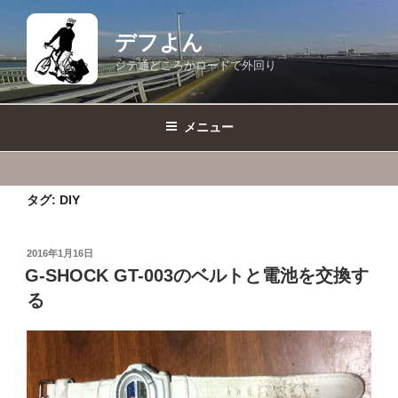
コ
ン
デフよん
テ
ジテ通どころかロードで外回り
ン
ツ
へ
メニュー
ス
キ
ッ
タグ:
DIY
プ
投
2016年1月16日
稿
G-SHOCK GT-003のベルトと電池を交換す
日:
る