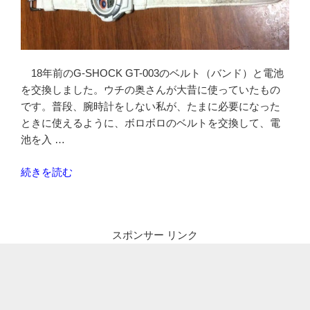
18年前のG-SHOCK GT-003のベルト（バンド）と電池
を交換しました。ウチの奥さんが大昔に使っていたもの
です。普段、腕時計をしない私が、たまに必要になった
ときに使えるように、ボロボロのベルトを交換して、電
池を入 …
“G-
続きを読む
SHOCK
GT-
003
スポンサー リンク
の
ベ
ル
ト
と