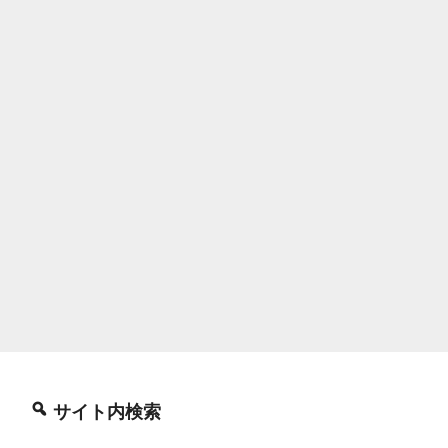
電
池
を
交
換
す
る”
の
サイト内検索