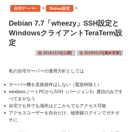
>
>
自宅サーバー
Debian設定
Debian 7.7「wheezy」SSH設定と
WindowsクライアントTeraTerm設
定
2014/11/16[公開]
2019/01/25[最終更新]
私の自宅サーバーの運用方針としては
サーバー機を直接操作はしない（緊急時除く）
windowsノートPCからSSH（バージョン2）通信のみです
べてまかなう
自宅でも外でも場所はどこからでもアクセス可能
アクセスユーザーを自分だけ、秘密鍵ログインでガチガ
チに