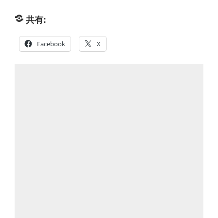
共有:
Facebook
X