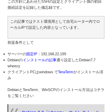
この方針にあわせたSSHの設定とクライアント側の初回
接続設定を記録した備忘録です。
この記事ではテスト環境用として自宅ルーター内でロ
ーカルIPで設定した内容となっています。
前提条件として
サーバーの
固定IP
：192.168.22.199
Debianの
インストールの記事
通り設定したDebian7.7
wheezy
クライアントPCはwindows で
TeraTerm
がインストール済
み
DebianとTeraTerm、WinSCPのインストール方法はコチラ
をご覧ください