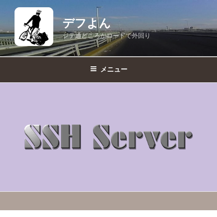
コ
ン
デフよん
テ
ジテ通どころかロードで外回り
ン
ツ
へ
メニュー
ス
キ
ッ
プ