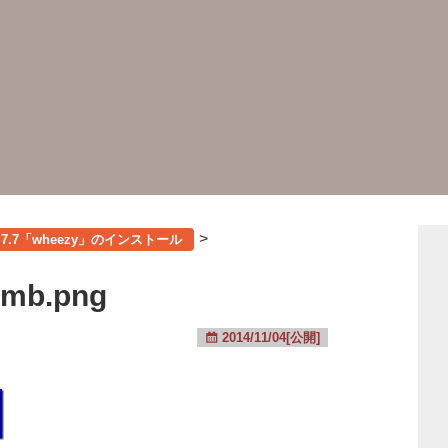
>
n 7.7「wheezy」のインストール
umb.png
2014/11/04[公開]