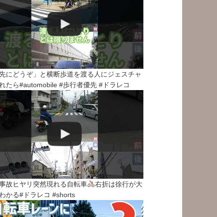
先にどうぞ」と横断歩道を渡る人にジェスチャ
れたら#automobile #歩行者優先 #ドラレコ
事故ヒヤリ突然現れる自転車
右折は徐行が大
わかる#ドラレコ #shorts