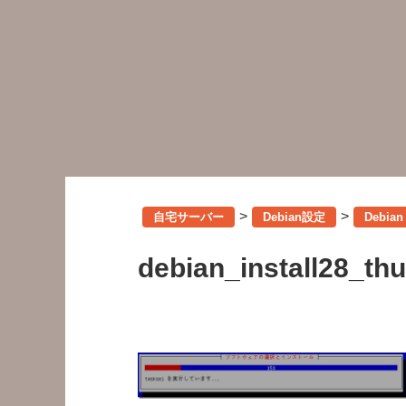
>
>
自宅サーバー
Debian設定
Debia
debian_install28_th