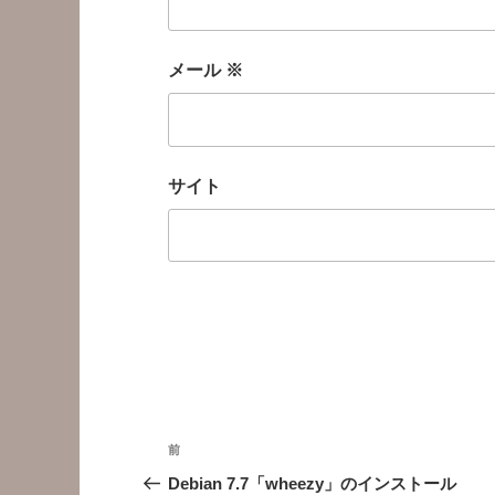
メール
※
サイト
投
前
前
稿
の
Debian 7.7「wheezy」のインストール