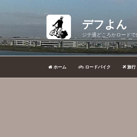
コ
ン
テ
デフよん
ン
ツ
ジテ通どころかロードで
へ
ス
キ
ッ
ホーム
ロードバイク
旅行
プ