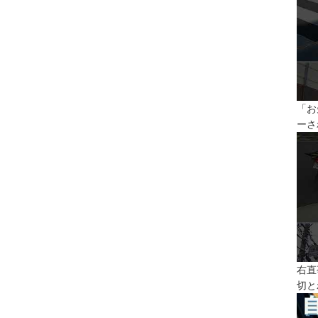
「お
ーさ
右直
切と