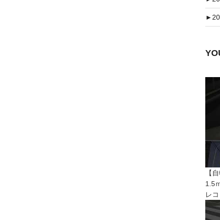
►
20
Y
【自
1.
レコ