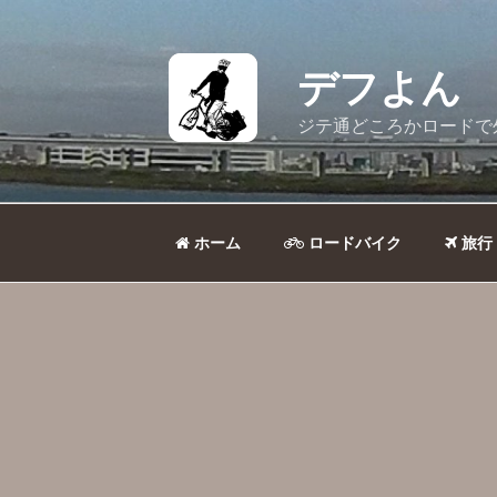
コ
ン
テ
デフよん
ン
ツ
ジテ通どころかロードで
へ
ス
キ
ッ
ホーム
ロードバイク
旅行
プ