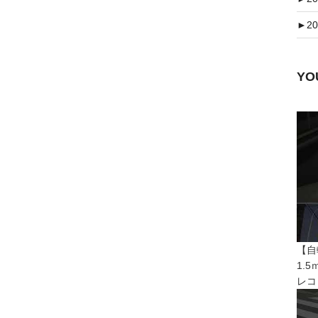
►
20
Y
【自
1.
レコ