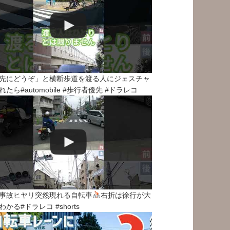
先にどうぞ」と横断歩道を渡る人にジェスチャ
れたら#automobile #歩行者優先 #ドラレコ
事故ヒヤリ突然現れる自転車
右折は徐行が大
わかる#ドラレコ #shorts