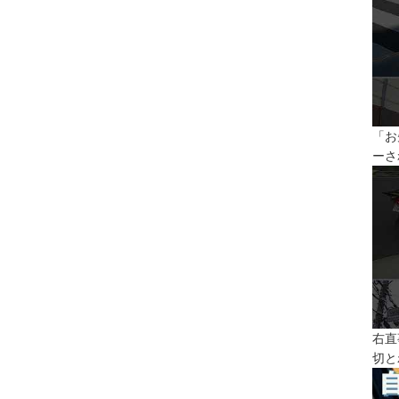
「お
ーさ
右直
切と