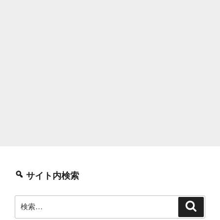
サイト内検索
検
検
索
索: