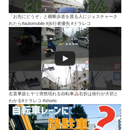
「お先にどうぞ」と横断歩道を渡る人にジェスチャーさ
れたら#automobile #歩行者優先 #ドラレコ
右直事故ヒヤリ突然現れる自転車
右折は徐行が大切と
わかる#ドラレコ #shorts