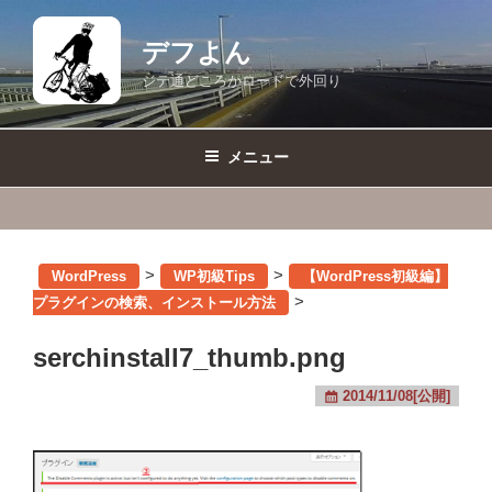
コ
ン
デフよん
テ
ジテ通どころかロードで外回り
ン
ツ
へ
メニュー
ス
キ
ッ
プ
>
>
WordPress
WP初級Tips
【WordPress初級編】
>
プラグインの検索、インストール方法
serchinstall7_thumb.png
2014/11/08[公開]