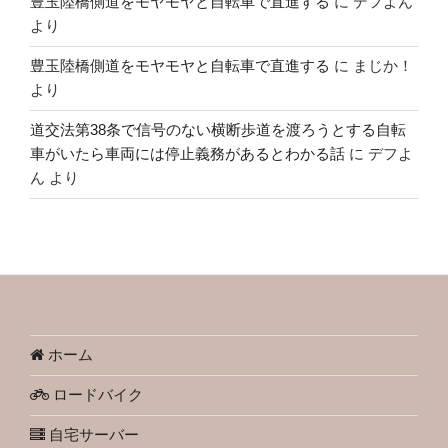
豊玉陸橋側道をモヤモヤと自転車で直進する
に
デフよん
より
豊玉陸橋側道をモヤモヤと自転車で直進する
に
まじか！
より
道交法第38条で信号のない横断歩道を渡ろうとする自転
車がいたら車両には停止義務があるとわかる話
に
デフよ
ん
より
ホーム
ロードバイク
自宅サーバー