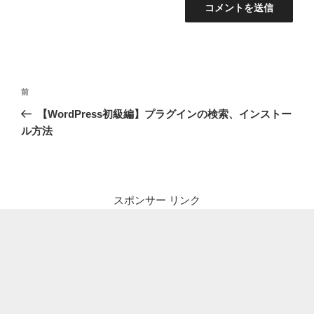
投
前
前
稿
の
【WordPress初級編】プラグインの検索、インストー
ナ
投
ル方法
ビ
稿
ゲ
ー
シ
スポンサー リンク
ョ
ン