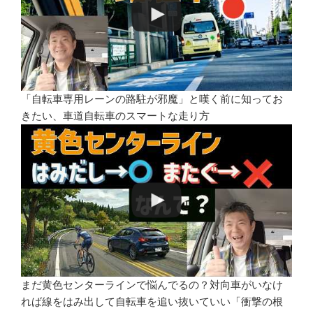
「自転車専用レーンの路駐が邪魔」と嘆く前に知ってお
きたい、車道自転車のスマートな走り方
まだ黄色センターラインで悩んでるの？対向車がいなけ
れば線をはみ出して自転車を追い抜いていい「衝撃の根