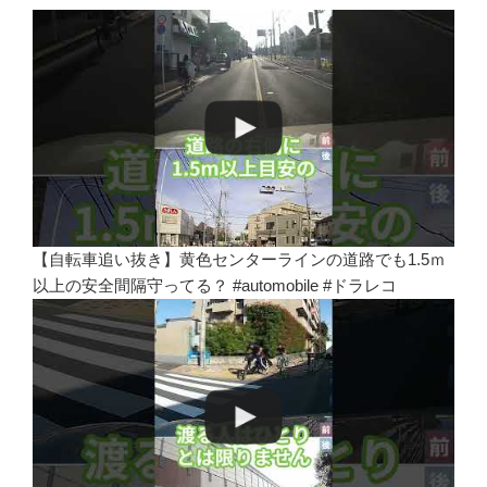
【自転車追い抜き】黄色センターラインの道路でも1.5ｍ
以上の安全間隔守ってる？ #automobile #ドラレコ