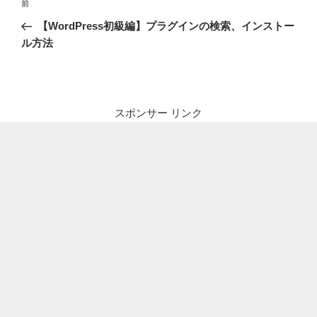
前
前
稿
の
【WordPress初級編】プラグインの検索、インストー
ナ
投
ル方法
ビ
稿
ゲ
ー
シ
スポンサー リンク
ョ
ン