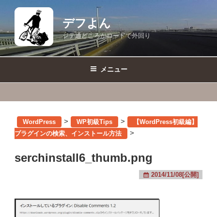
コ
ン
デフよん
テ
ジテ通どころかロードで外回り
ン
ツ
へ
メニュー
ス
キ
ッ
プ
>
>
WordPress
WP初級Tips
【WordPress初級編】
>
プラグインの検索、インストール方法
serchinstall6_thumb.png
2014/11/08[公開]