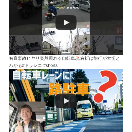
右直事故ヒヤリ突然現れる自転車
右折は徐行が大切と
わかる#ドラレコ #shorts