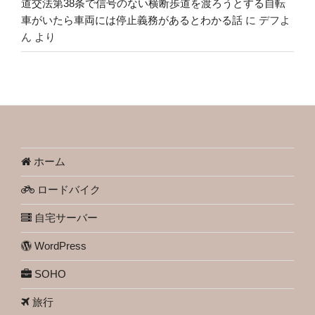
道交法第38条で信号のない横断歩道を渡ろうとする自転
車がいたら車両には停止義務があるとわかる話
に
デフよ
ん
より
ホーム
ロードバイク
自宅サーバー
WordPress
SOHO
旅行