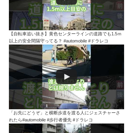
【自転車追い抜き】黄色センターラインの道路でも1.5ｍ
以上の安全間隔守ってる？ #automobile #ドラレコ
「お先にどうぞ」と横断歩道を渡る人にジェスチャーさ
れたら#automobile #歩行者優先 #ドラレコ