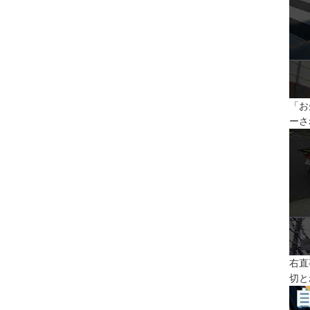
「お
ーさ
右直
切と