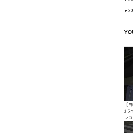
►
20
Y
【自
1.
レコ