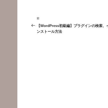
投
前
前
稿
の
【WordPress初級編】プラグインの検索、
投
ンストール方法
ナ
稿
ビ
ゲ
ー
シ
ョ
ン