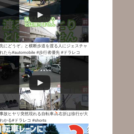
先にどうぞ」と横断歩道を渡る人にジェスチャ
れたら#automobile #歩行者優先 #ドラレコ
事故ヒヤリ突然現れる自転車
右折は徐行が大
わかる#ドラレコ #shorts