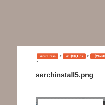
>
>
WordPress
WP初級Tips
【Wor
>
serchinstall5.png