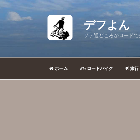
コ
ン
テ
デフよん
ン
ツ
ジテ通どころかロードで
へ
ス
キ
ッ
ホーム
ロードバイク
旅行
プ