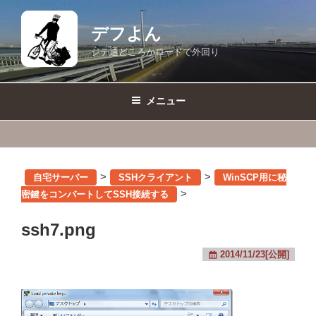
コ
ン
デフよん
テ
ジテ通どころかロードで外回り
ン
ツ
へ
メニュー
ス
キ
ッ
プ
>
>
自宅サーバー
SSHクライアント
WinSCP用に秘
>
密鍵をコンバートしてSSH接続する
ssh7.png
2014/11/23[公開]