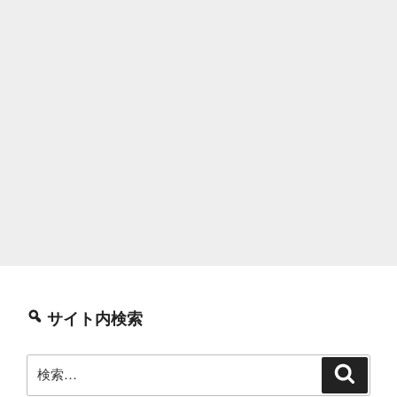
サイト内検索
検
検
索
索: