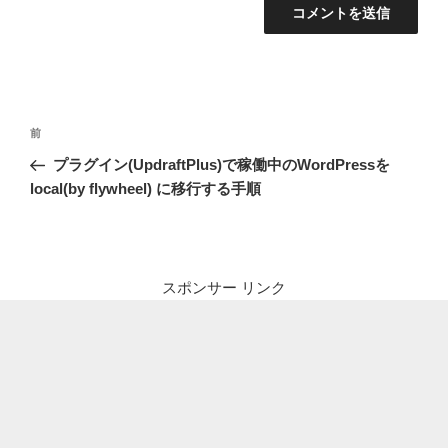
投
前
前
稿
の
プラグイン(UpdraftPlus)で稼働中のWordPressを
ナ
投
local(by flywheel) に移行する手順
ビ
稿
ゲ
ー
シ
スポンサー リンク
ョ
ン