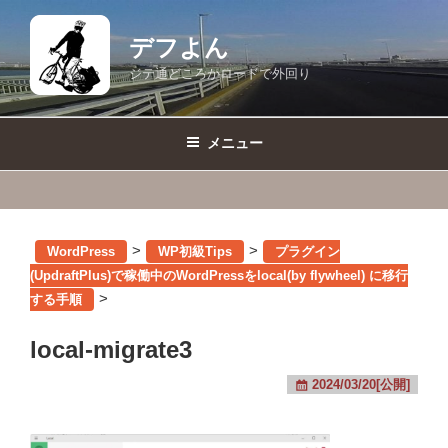
コ
ン
デフよん
テ
ジテ通どころかロードで外回り
ン
ツ
へ
メニュー
ス
キ
ッ
プ
>
>
WordPress
WP初級Tips
プラグイン
(UpdraftPlus)で稼働中のWordPressをlocal(by flywheel) に移行
>
する手順
local-migrate3
2024/03/20[公開]