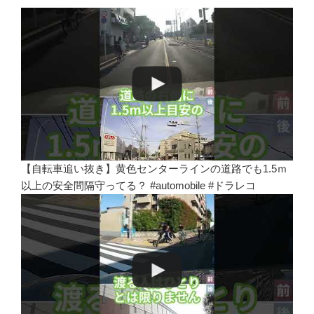
【自転車追い抜き】黄色センターラインの道路でも1.5ｍ
以上の安全間隔守ってる？ #automobile #ドラレコ