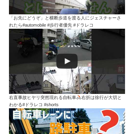
「お先にどうぞ」と横断歩道を渡る人にジェスチャーさ
れたら#automobile #歩行者優先 #ドラレコ
右直事故ヒヤリ突然現れる自転車
右折は徐行が大切と
わかる#ドラレコ #shorts