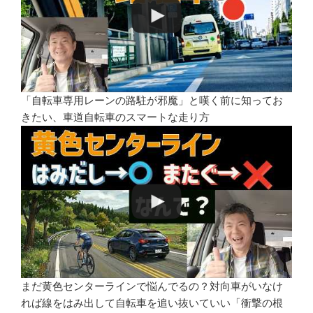
「自転車専用レーンの路駐が邪魔」と嘆く前に知ってお
きたい、車道自転車のスマートな走り方
まだ黄色センターラインで悩んでるの？対向車がいなけ
れば線をはみ出して自転車を追い抜いていい「衝撃の根