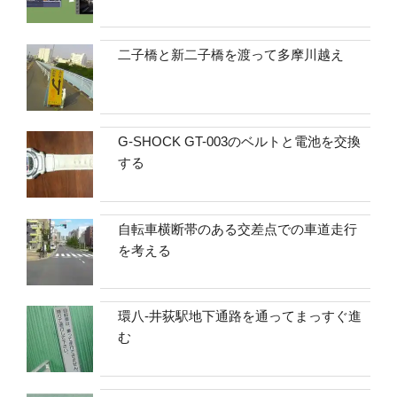
二子橋と新二子橋を渡って多摩川越え
G-SHOCK GT-003のベルトと電池を交換
する
自転車横断帯のある交差点での車道走行
を考える
環八-井荻駅地下通路を通ってまっすぐ進
む