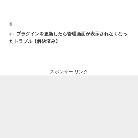
投
前
前
稿
の
プラグインを更新したら管理画面が表示されなくなっ
ナ
投
たトラブル【解決済み】
ビ
稿
ゲ
ー
シ
スポンサー リンク
ョ
ン