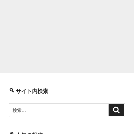
サイト内検索
検
検
索
索: