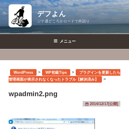
コ
ン
デフよん
テ
ジテ通どころかロードで外回り
ン
ツ
へ
メニュー
ス
キ
ッ
プ
>
>
WordPress
WP初級Tips
プラグインを更新したら
>
管理画面が表示されなくなったトラブル【解決済み】
wpadmin2.png
2014/12/17[公開]