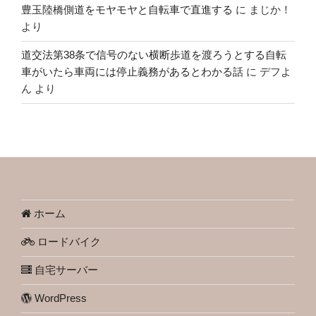
豊玉陸橋側道をモヤモヤと自転車で直進する
に
まじか！
より
道交法第38条で信号のない横断歩道を渡ろうとする自転
車がいたら車両には停止義務があるとわかる話
に
デフよ
ん
より
ホーム
ロードバイク
自宅サーバー
WordPress