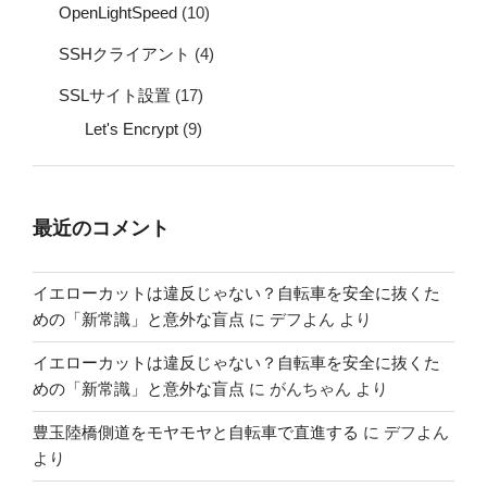
OpenLightSpeed
(10)
SSHクライアント
(4)
SSLサイト設置
(17)
Let's Encrypt
(9)
最近のコメント
イエローカットは違反じゃない？自転車を安全に抜くた
めの「新常識」と意外な盲点
に
デフよん
より
イエローカットは違反じゃない？自転車を安全に抜くた
めの「新常識」と意外な盲点
に
がんちゃん
より
豊玉陸橋側道をモヤモヤと自転車で直進する
に
デフよん
より