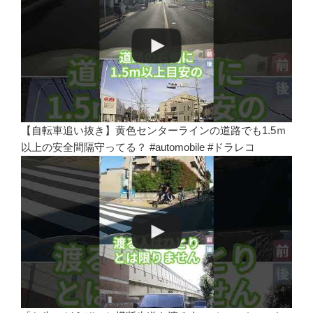
【自転車追い抜き】黄色センターラインの道路でも1.5ｍ
以上の安全間隔守ってる？ #automobile #ドラレコ