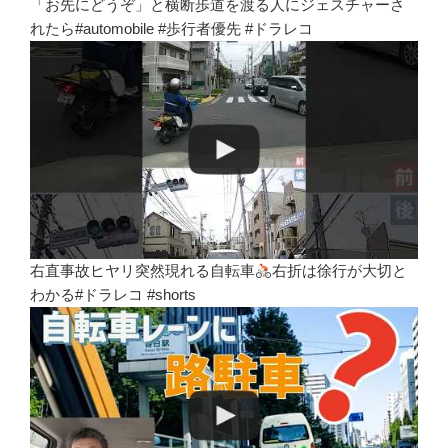
「お先にどうぞ」と横断歩道を渡る人にジェスチャーさ
れたら#automobile #歩行者優先 #ドラレコ
右直事故ヒヤリ突然現れる自転車
右折は徐行が大切と
わかる#ドラレコ #shorts