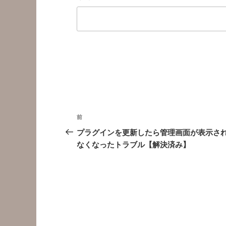
投
前
前
稿
の
プラグインを更新したら管理画面が表示さ
投
なくなったトラブル【解決済み】
ナ
稿
ビ
ゲ
ー
シ