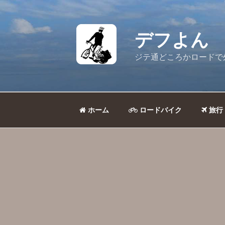
コ
ン
テ
デフよん
ン
ツ
ジテ通どころかロードで
へ
ス
キ
ッ
ホーム
ロードバイク
旅行
プ