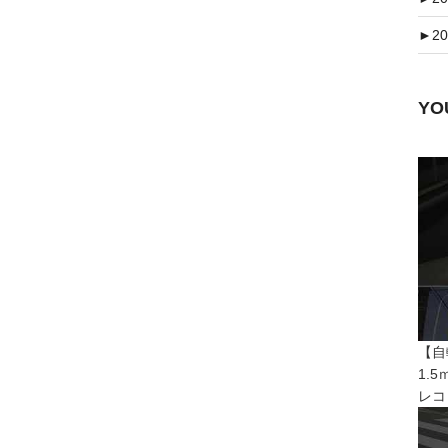
►
20
Y
【自
1.
レコ