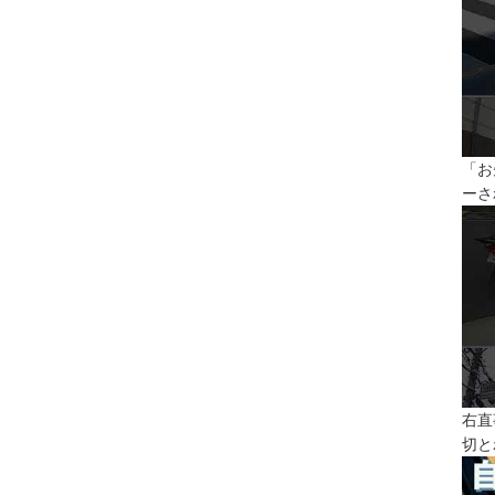
「お
ーさ
右直
切と