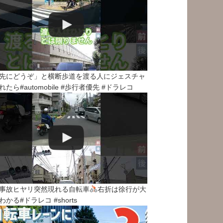
先にどうぞ」と横断歩道を渡る人にジェスチャ
れたら#automobile #歩行者優先 #ドラレコ
事故ヒヤリ突然現れる自転車
右折は徐行が大
わかる#ドラレコ #shorts