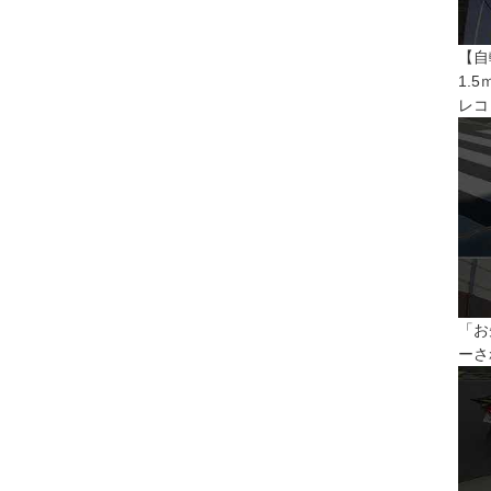
【自
1.
レコ
「お
ーさ