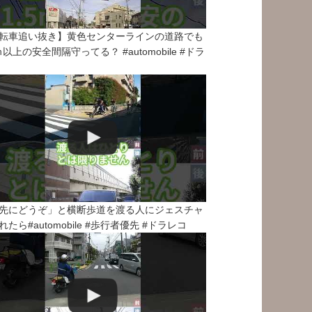
転車追い抜き】黄色センターラインの道路でも
5ｍ以上の安全間隔守ってる？ #automobile #ドラ
先にどうぞ」と横断歩道を渡る人にジェスチャ
れたら#automobile #歩行者優先 #ドラレコ