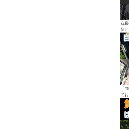
右直
切と
「自
てお