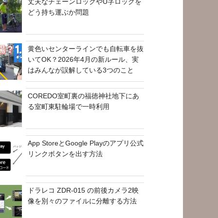
丈夫なチェーンロックやU字ロックを
どう持ち運ぶか問題
黄色いセンターラインでも自転車を抜
いてOK？2026年4月の新ルール、実
はみんなが誤解している3つのこと
COREDO室町裏の福徳神社地下にあ
る室町東駐輪場で一時利用
App StoreとGoogle Playのアプリ公式
リンクボタンを出す方法
ドラレコ ZDR-015 の前後カメラ2映
像を別々のファイルに分離する方法