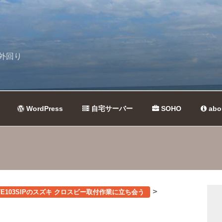
外回り
WordPress
自宅サーバー
SOHO
abo
>
ビ TE103SIPのスズキ クロスビー取付作業に立ち会う