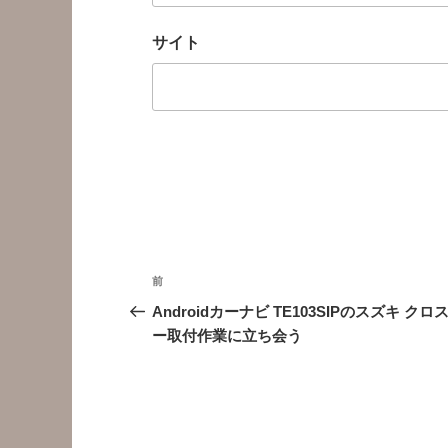
サイト
投
前
前
稿
の
Androidカーナビ TE103SIPのスズキ クロ
投
ー取付作業に立ち会う
ナ
稿
ビ
ゲ