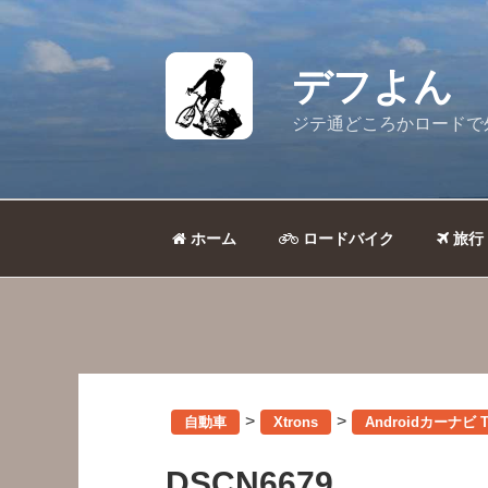
コ
ン
テ
デフよん
ン
ツ
ジテ通どころかロードで
へ
ス
キ
ッ
ホーム
ロードバイク
旅行
プ
>
>
自動車
Xtrons
Androidカーナ
DSCN6679