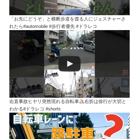
「お先にどうぞ」と横断歩道を渡る人にジェスチャーさ
れたら#automobile #歩行者優先 #ドラレコ
右直事故ヒヤリ突然現れる自転車
右折は徐行が大切と
わかる#ドラレコ #shorts