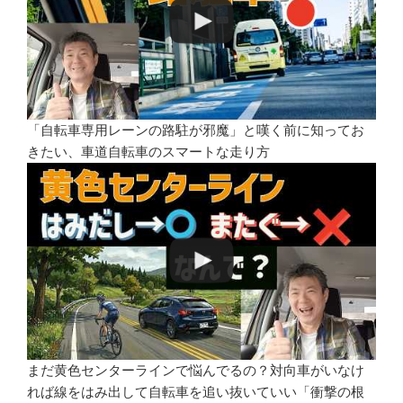
「自転車専用レーンの路駐が邪魔」と嘆く前に知ってお
きたい、車道自転車のスマートな走り方
まだ黄色センターラインで悩んでるの？対向車がいなけ
れば線をはみ出して自転車を追い抜いていい「衝撃の根