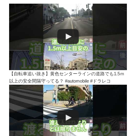
【自転車追い抜き】黄色センターラインの道路でも1.5ｍ
以上の安全間隔守ってる？ #automobile #ドラレコ