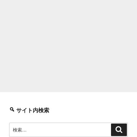
サイト内検索
検
検
索
索: