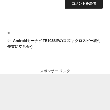
投
前
前
稿
の
Androidカーナビ TE103SIPのスズキ クロスビー取付
ナ
投
作業に立ち会う
ビ
稿
ゲ
ー
シ
スポンサー リンク
ョ
ン