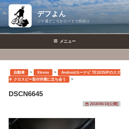
コ
ン
デフよん
テ
ジテ通どころかロードで外回り
ン
ツ
へ
メニュー
ス
キ
ッ
プ
>
>
自動車
Xtrons
Androidカーナビ TE103SIPのスズ
>
キ クロスビー取付作業に立ち会う
DSCN6645
2018/06/10[公開]