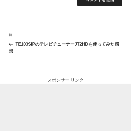
投
前
前
稿
の
TE103SIPのテレビチューナーJT2HDを使ってみた感
ナ
投
想
ビ
稿
ゲ
ー
シ
スポンサー リンク
ョ
ン