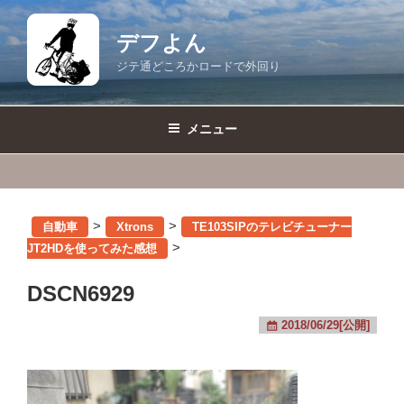
コ
ン
デフよん
テ
ジテ通どころかロードで外回り
ン
ツ
へ
メニュー
ス
キ
ッ
プ
>
>
自動車
Xtrons
TE103SIPのテレビチューナー
>
JT2HDを使ってみた感想
DSCN6929
2018/06/29[公開]