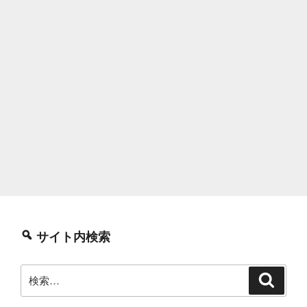
サイト内検索
検
検
索
索: