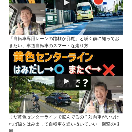
「自転車専用レーンの路駐が邪魔」と嘆く前に知ってお
きたい、車道自転車のスマートな走り方
まだ黄色センターラインで悩んでるの？対向車がいなけ
れば線をはみ出して自転車を追い抜いていい「衝撃の根
拠」