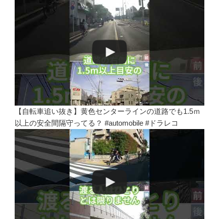
【自転車追い抜き】黄色センターラインの道路でも1.5ｍ
以上の安全間隔守ってる？ #automobile #ドラレコ