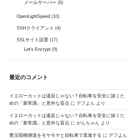
メールサーバー
(8)
OpenLightSpeed
(10)
SSHクライアント
(4)
SSLサイト設置
(17)
Let's Encrypt
(9)
最近のコメント
イエローカットは違反じゃない？自転車を安全に抜くた
めの「新常識」と意外な盲点
に
デフよん
より
イエローカットは違反じゃない？自転車を安全に抜くた
めの「新常識」と意外な盲点
に
がんちゃん
より
豊玉陸橋側道をモヤモヤと自転車で直進する
に
デフよん