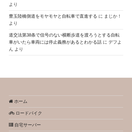
より
豊玉陸橋側道をモヤモヤと自転車で直進する
に
まじか！
より
道交法第38条で信号のない横断歩道を渡ろうとする自転
車がいたら車両には停止義務があるとわかる話
に
デフよ
ん
より
ホーム
ロードバイク
自宅サーバー