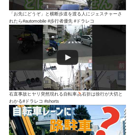
「お先にどうぞ」と横断歩道を渡る人にジェスチャーさ
れたら#automobile #歩行者優先 #ドラレコ
右直事故ヒヤリ突然現れる自転車
右折は徐行が大切と
わかる#ドラレコ #shorts