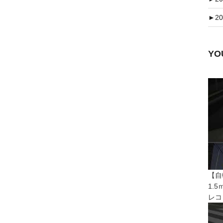
►
20
Y
【自
1.
レコ