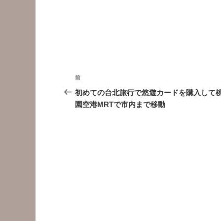
投
前
前
稿
の
初めての台北旅行で悠遊カードを購入して
投
園空港MRTで市内まで移動
ナ
稿
ビ
ゲ
ー
シ
ョ
ン