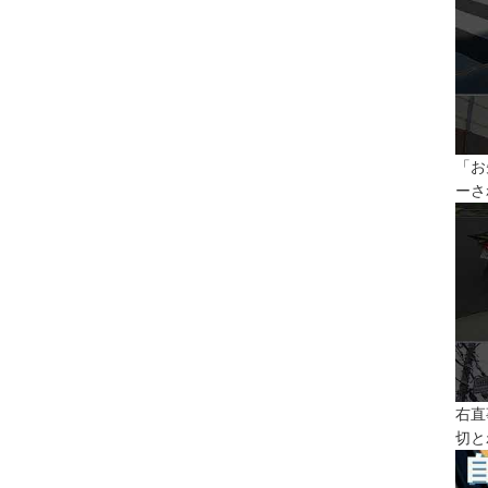
「お
ーさ
右直
切と