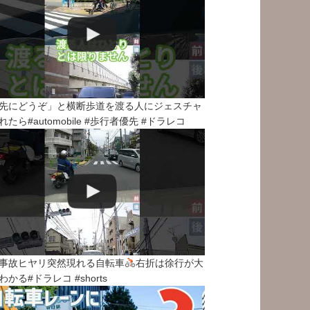
先にどうぞ」と横断歩道を渡る人にジェスチャ
れたら#automobile #歩行者優先 #ドラレコ
事故ヒヤリ突然現れる自転車
右折は徐行が大
わかる#ドラレコ #shorts