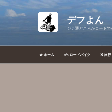
コ
ン
テ
デフよん
ン
ツ
ジテ通どころかロードで
へ
ス
キ
ッ
ホーム
ロードバイク
旅行
プ