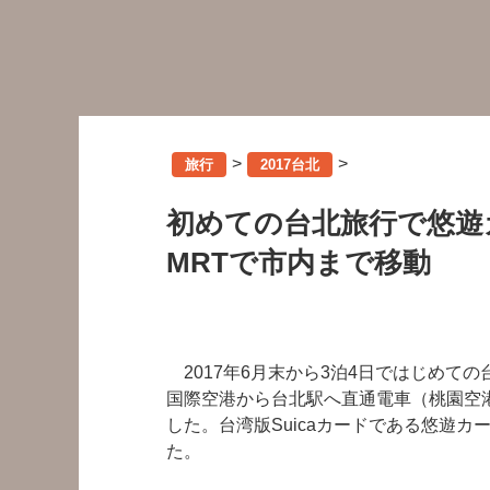
>
>
旅行
2017台北
初めての台北旅行で悠遊
MRTで市内まで移動
2017年6月末から3泊4日ではじめて
国際空港から台北駅へ直通電車（桃園空
した。台湾版Suicaカードである悠遊カード
た。