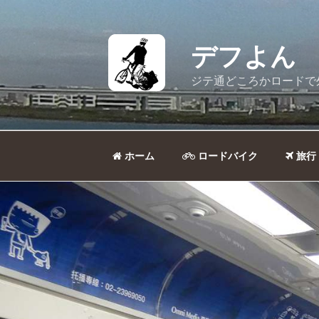
コ
ン
テ
デフよん
ン
ツ
ジテ通どころかロードで
へ
ス
キ
ッ
ホーム
ロードバイク
旅行
プ