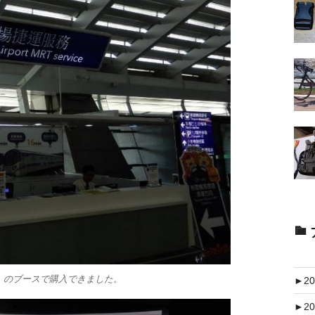
rvice）のブースで購入できました。
►
20
►
20