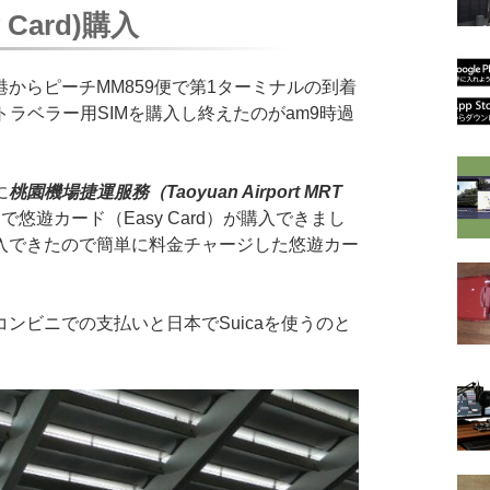
Card)購入
からピーチMM859便で第1ターミナルの到着
ラベラー用SIMを購入し終えたのがam9時過
に
桃園機場捷運服務（Taoyuan Airport MRT
悠遊カード（Easy Card）が購入できまし
入できたので簡単に料金チャージした悠遊カー
ビニでの支払いと日本でSuicaを使うのと
。