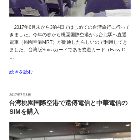
イ
ク
ル
2017年6月末から3泊4日ではじめての台湾旅行に行って
YouBike
きました。今年の春から桃園国際空港から台北駅へ直通
を
電車（桃園空港MRT）が開通したらしいので利用してき
利
ました。台湾版Suicaカードである悠遊カード（Easy C
用
…
す
る
“初
続きを読む
手
め
順”
て
の
の
投
2017年7月3日
稿
台
台湾桃園国際空港で遠傳電信と中華電信の
日:
北
SIMを購入
旅
行
で
悠