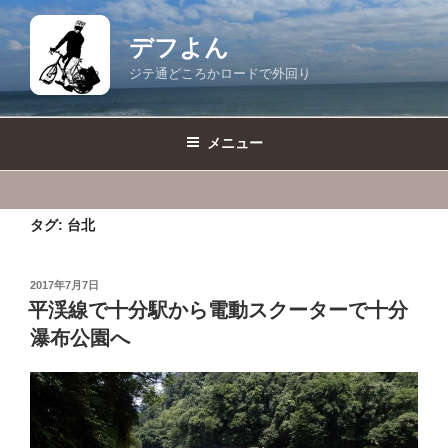
コ
ン
デフよん
テ
ジテ通どころかロードで外回り
ン
ツ
へ
メニュー
ス
キ
ッ
タグ:
台北
プ
投
2017年7月7日
稿
平渓線で十分駅から電動スクーターで十分
日:
瀑布公園へ