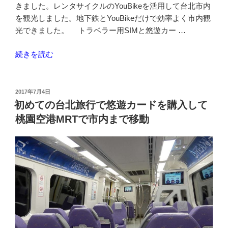
きました。レンタサイクルのYouBikeを活用して台北市内
駅
を観光しました。地下鉄とYouBikeだけで効率よく市内観
へ
光できました。 トラベラー用SIMと悠遊カー …
行
く”
“は
続きを読む
の
じ
め
て
投
2017年7月4日
稿
の
初めての台北旅行で悠遊カードを購入して
日:
台
桃園空港MRTで市内まで移動
湾
旅
行
で
も
レ
ン
タ
サ