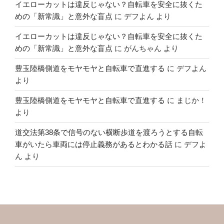
イエローカットは違反じゃない？自転車を安全に抜くた
めの「新常識」と意外な盲点
に
デフよん
より
イエローカットは違反じゃない？自転車を安全に抜くた
めの「新常識」と意外な盲点
に
がんちゃん
より
豊玉陸橋側道をモヤモヤと自転車で直進する
に
デフよん
より
豊玉陸橋側道をモヤモヤと自転車で直進する
に
まじか！
より
道交法第38条で信号のない横断歩道を渡ろうとする自転
車がいたら車両には停止義務があるとわかる話
に
デフよ
ん
より