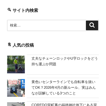
サイト内検索
検
検
索
索:
人気の投稿
丈夫なチェーンロックやU字ロックをどう
持ち運ぶか問題
黄色いセンターラインでも自転車を抜い
てOK？2026年4月の新ルール、実はみん
なが誤解している3つのこと
COREDO室町裏の福徳神社地下にある室