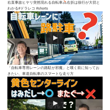
右直事故ヒヤリ突然現れる自転車
右折は徐行が大切と
わかる#ドラレコ #shorts
「自転車専用レーンの路駐が邪魔」と嘆く前に知ってお
きたい、車道自転車のスマートな走り方