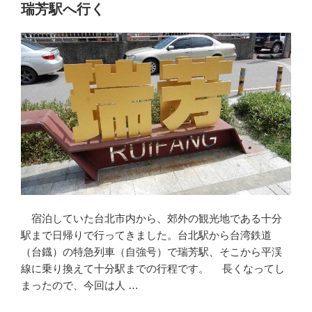
分
瑞芳駅へ行く
駅
か
ら
電
動
ス
ク
ー
タ
ー
で
十
宿泊していた台北市内から、郊外の観光地である十分
分
駅まで日帰りで行ってきました。台北駅から台湾鉄道
瀑
（台鐡）の特急列車（自強号）で瑞芳駅、そこから平渓
布
線に乗り換えて十分駅までの行程です。 長くなってし
公
まったので、今回は人 …
園
へ”