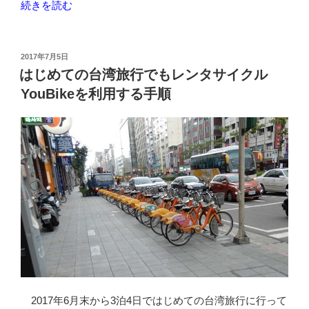
“台
続きを読む
の
鐡
特
急
投
2017年7月5日
稿
「自
はじめての台湾旅行でもレンタサイクル
日:
強
YouBikeを利用する手順
号」
で
台
北
郊
外
観
光
拠
点
の
瑞
2017年6月末から3泊4日ではじめての台湾旅行に行って
芳