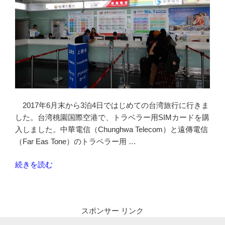
遊
カ
ー
ド
を
購
入
し
2017年6月末から3泊4日ではじめての台湾旅行に行きま
て
した。台湾桃園国際空港で、トラベラー用SIMカードを購
桃
入しました。中華電信（Chunghwa Telecom）と遠傳電信
園
（Far Eas Tone）のトラベラー用 …
空
港
“台
続きを読む
MRT
湾
で
桃
市
園
内
スポンサー リンク
国
ま
際