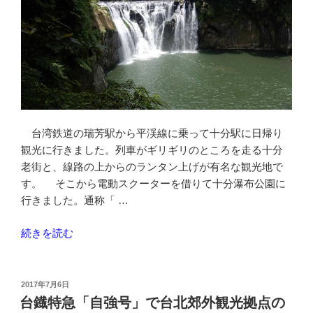
台湾鉄道の瑞芳駅から平渓線に乗って十分駅に日帰り
観光に行きました。列車がギリギリのところを走る十分
老街と、線路の上からのランタン上げが有名な観光地で
す。 そこから電動スクーターを借りて十分瀑布公園に
行きました。通称「 …
“平
続きを読む
渓
線
で
投
2017年7月6日
稿
十
台鐡特急「自強号」で台北郊外観光拠点の
日: