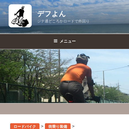
コ
ン
デフよん
テ
ジテ通どころかロードで外回り
ン
ツ
へ
メニュー
ス
キ
ッ
プ
>
>
ロードバイク
街乗り装備