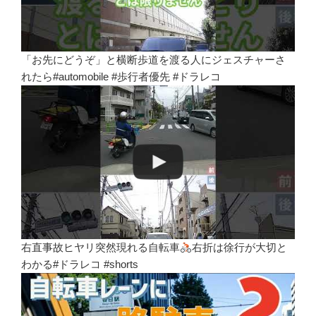
「お先にどうぞ」と横断歩道を渡る人にジェスチャーさ
れたら#automobile #歩行者優先 #ドラレコ
右直事故ヒヤリ突然現れる自転車
右折は徐行が大切と
わかる#ドラレコ #shorts