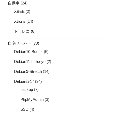
自動車
(24)
XBEE
(2)
Xtrons
(14)
ドラレコ
(8)
自宅サーバー
(79)
Debian10-Buster
(5)
Debian11-bullseye
(2)
Debian9-Stretch
(14)
Debian設定
(34)
backup
(7)
PhpMyAdmin
(3)
SSD
(4)