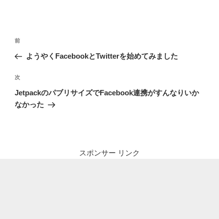
投
前
前
稿
の
ようやくFacebookとTwitterを始めてみました
ナ
投
ビ
稿
次
次
ゲ
の
JetpackのパブリサイズでFacebook連携がすんなりいか
投
ー
なかった
稿
シ
ョ
ン
スポンサー リンク