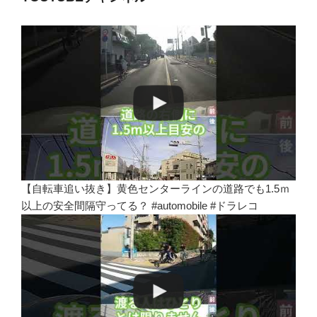
【自転車追い抜き】黄色センターラインの道路でも1.5ｍ
以上の安全間隔守ってる？ #automobile #ドラレコ