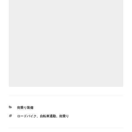
カ
街乗り装備
テ
タ
ロードバイク
、
自転車通勤
、
街乗り
ゴ
グ
リ
ー