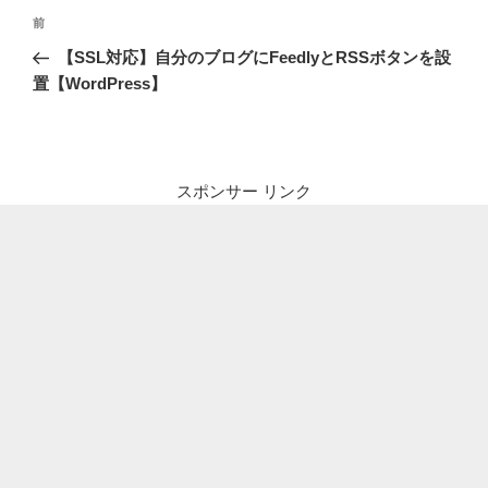
投
前
前
稿
の
【SSL対応】自分のブログにFeedlyとRSSボタンを設
ナ
投
置【WordPress】
ビ
稿
ゲ
ー
シ
スポンサー リンク
ョ
ン