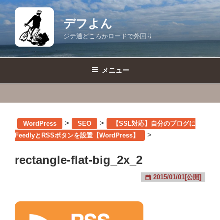
コ
ン
デフよん
テ
ジテ通どころかロードで外回り
ン
ツ
へ
メニュー
ス
キ
ッ
プ
>
>
WordPress
SEO
【SSL対応】自分のブログに
>
FeedlyとRSSボタンを設置【WordPress】
rectangle-flat-big_2x_2
2015/01/01[公開]