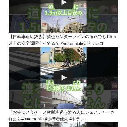
【自転車追い抜き】黄色センターラインの道路でも1.5ｍ
以上の安全間隔守ってる？ #automobile #ドラレコ
「お先にどうぞ」と横断歩道を渡る人にジェスチャーさ
れたら#automobile #歩行者優先 #ドラレコ