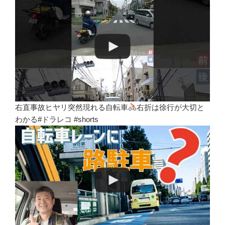
右直事故ヒヤリ突然現れる自転車
右折は徐行が大切と
わかる#ドラレコ #shorts