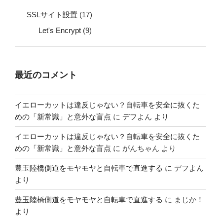
SSLサイト設置
(17)
Let's Encrypt
(9)
最近のコメント
イエローカットは違反じゃない？自転車を安全に抜くた
めの「新常識」と意外な盲点
に
デフよん
より
イエローカットは違反じゃない？自転車を安全に抜くた
めの「新常識」と意外な盲点
に
がんちゃん
より
豊玉陸橋側道をモヤモヤと自転車で直進する
に
デフよん
より
豊玉陸橋側道をモヤモヤと自転車で直進する
に
まじか！
より