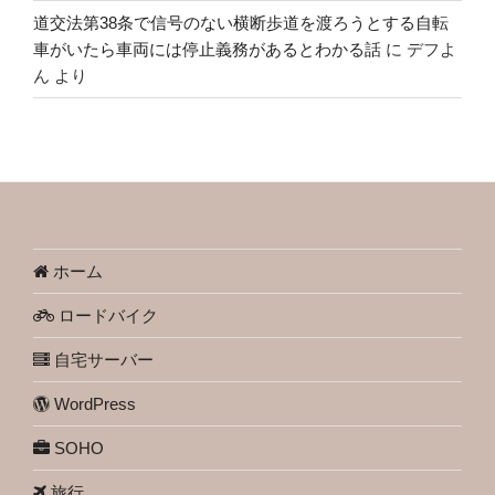
道交法第38条で信号のない横断歩道を渡ろうとする自転
車がいたら車両には停止義務があるとわかる話
に
デフよ
ん
より
ホーム
ロードバイク
自宅サーバー
WordPress
SOHO
旅行