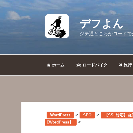
コ
ン
テ
デフよん
ン
ツ
ジテ通どころかロードで
へ
ス
キ
ッ
ホーム
ロードバイク
旅行
プ
>
>
WordPress
SEO
【SSL対応】自
>
【WordPress】