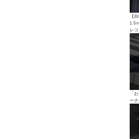
【自
1.
レコ
「お
ーさ