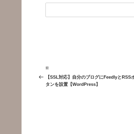
投
前
前
稿
の
【SSL対応】自分のブログにFeedlyとRSS
投
タンを設置【WordPress】
ナ
稿
ビ
ゲ
ー
シ