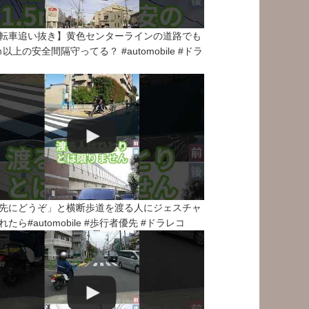
転車追い抜き】黄色センターラインの道路でも
5ｍ以上の安全間隔守ってる？ #automobile #ドラ
先にどうぞ」と横断歩道を渡る人にジェスチャ
れたら#automobile #歩行者優先 #ドラレコ