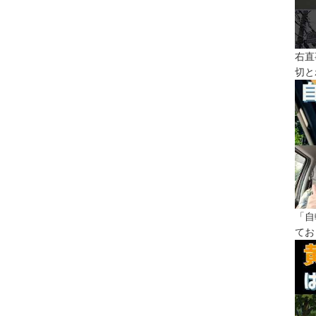
右直
切と
「自
てお