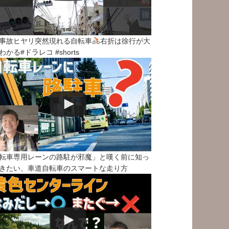
事故ヒヤリ突然現れる自転車
右折は徐行が大
わかる#ドラレコ #shorts
転車専用レーンの路駐が邪魔」と嘆く前に知っ
きたい、車道自転車のスマートな走り方