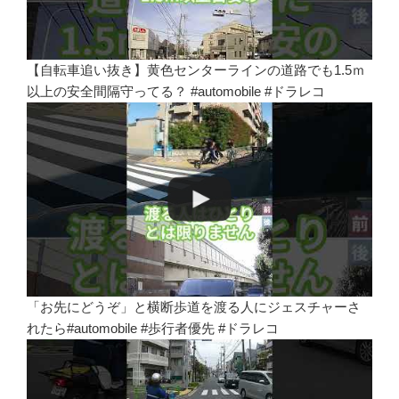
【自転車追い抜き】黄色センターラインの道路でも1.5ｍ
以上の安全間隔守ってる？ #automobile #ドラレコ
「お先にどうぞ」と横断歩道を渡る人にジェスチャーさ
れたら#automobile #歩行者優先 #ドラレコ