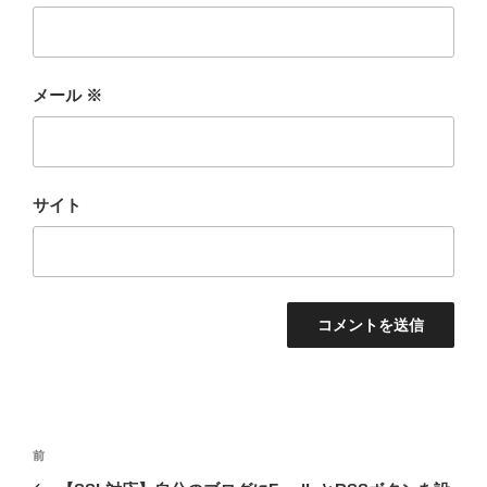
メール
※
サイト
投
前
前
稿
の