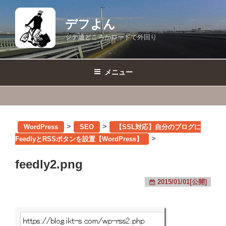
コ
ン
デフよん
テ
ジテ通どころかロードで外回り
ン
ツ
へ
メニュー
ス
キ
ッ
プ
>
>
WordPress
SEO
【SSL対応】自分のブログに
>
FeedlyとRSSボタンを設置【WordPress】
feedly2.png
2015/01/01[公開]