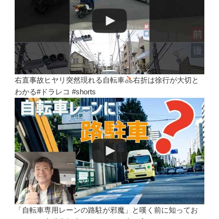
右直事故ヒヤリ突然現れる自転車
右折は徐行が大切と
わかる#ドラレコ #shorts
「自転車専用レーンの路駐が邪魔」と嘆く前に知ってお