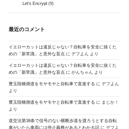
Let's Encrypt
(9)
最近のコメント
イエローカットは違反じゃない？自転車を安全に抜くた
めの「新常識」と意外な盲点
に
デフよん
より
イエローカットは違反じゃない？自転車を安全に抜くた
めの「新常識」と意外な盲点
に
がんちゃん
より
豊玉陸橋側道をモヤモヤと自転車で直進する
に
デフよん
より
豊玉陸橋側道をモヤモヤと自転車で直進する
に
まじか！
より
道交法第38条で信号のない横断歩道を渡ろうとする自転
車がいたら車両には停止義務があるとわかる話
に
デフよ