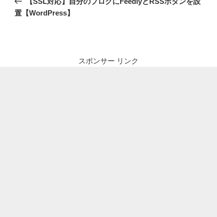
【SSL対応】自分のブログにFeedlyとRSSボタンを設
ナ
投
置【WordPress】
ビ
稿
ゲ
ー
シ
スポンサー リンク
ョ
ン