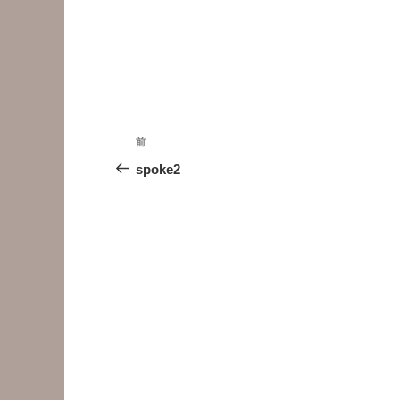
投
前
前
稿
の
spoke2
投
ナ
稿
ビ
ゲ
ー
シ
ョ
ン