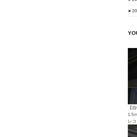
►
20
Y
【自
1.
レコ