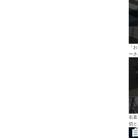
「お
ーさ
右直
切と