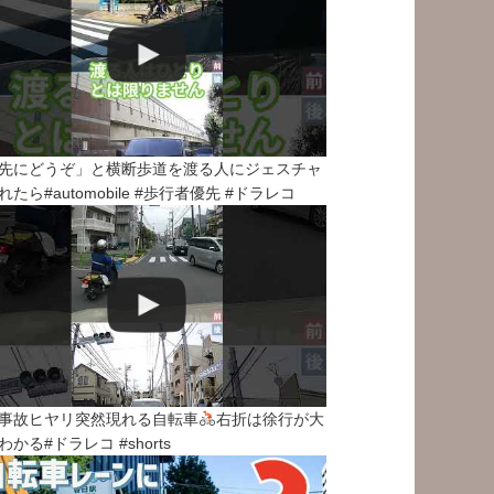
先にどうぞ」と横断歩道を渡る人にジェスチャ
れたら#automobile #歩行者優先 #ドラレコ
事故ヒヤリ突然現れる自転車
右折は徐行が大
わかる#ドラレコ #shorts