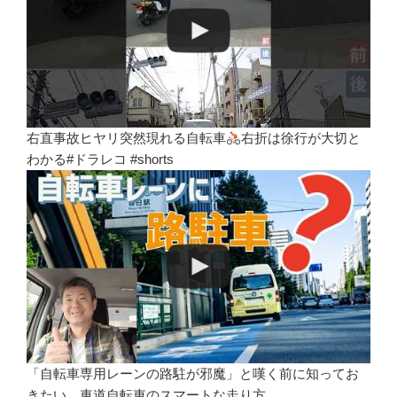
右直事故ヒヤリ突然現れる自転車
右折は徐行が大切と
わかる#ドラレコ #shorts
「自転車専用レーンの路駐が邪魔」と嘆く前に知ってお
きたい、車道自転車のスマートな走り方