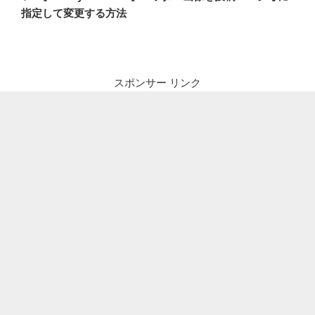
ナ
投
指定して変更する方法
ビ
稿
ゲ
ー
シ
スポンサー リンク
ョ
ン