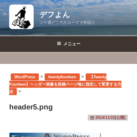
コ
ン
デフよん
テ
ジテ通どころかロードで外回り
ン
ツ
へ
メニュー
ス
キ
ッ
プ
>
>
WordPress
twentyfourteen
【Twenty
Fourteen】ヘッダー画像を投稿ページ毎に指定して変更する方
>
法
header5.png
2014/11/22[公開]