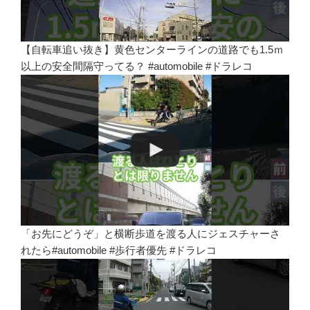
【自転車追い抜き】黄色センターラインの道路でも1.5ｍ
以上の安全間隔守ってる？ #automobile #ドラレコ
「お先にどうぞ」と横断歩道を渡る人にジェスチャーさ
れたら#automobile #歩行者優先 #ドラレコ