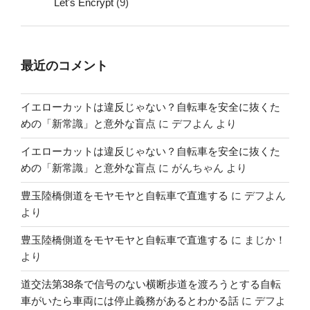
Let's Encrypt
(9)
最近のコメント
イエローカットは違反じゃない？自転車を安全に抜くた
めの「新常識」と意外な盲点
に
デフよん
より
イエローカットは違反じゃない？自転車を安全に抜くた
めの「新常識」と意外な盲点
に
がんちゃん
より
豊玉陸橋側道をモヤモヤと自転車で直進する
に
デフよん
より
豊玉陸橋側道をモヤモヤと自転車で直進する
に
まじか！
より
道交法第38条で信号のない横断歩道を渡ろうとする自転
車がいたら車両には停止義務があるとわかる話
に
デフよ