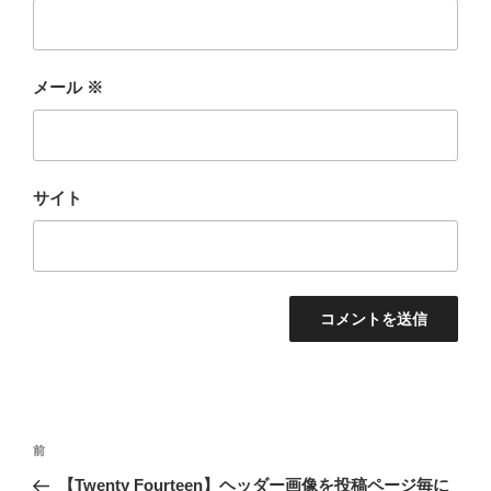
メール
※
サイト
投
前
前
稿
の
【Twenty Fourteen】ヘッダー画像を投稿ページ毎に