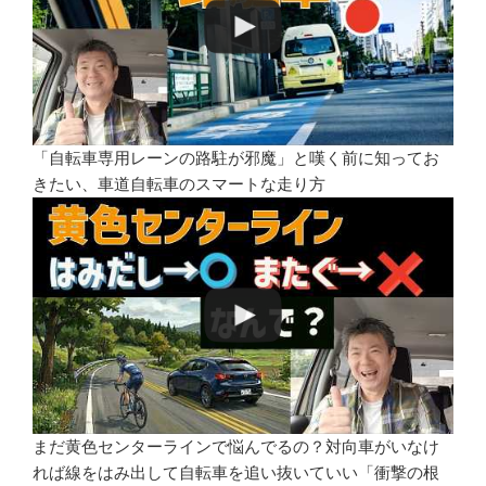
「自転車専用レーンの路駐が邪魔」と嘆く前に知ってお
きたい、車道自転車のスマートな走り方
まだ黄色センターラインで悩んでるの？対向車がいなけ
れば線をはみ出して自転車を追い抜いていい「衝撃の根