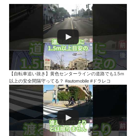
【自転車追い抜き】黄色センターラインの道路でも1.5ｍ
以上の安全間隔守ってる？ #automobile #ドラレコ