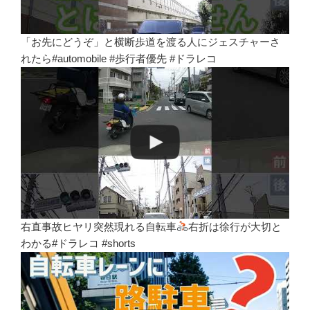
「お先にどうぞ」と横断歩道を渡る人にジェスチャーさ
れたら#automobile #歩行者優先 #ドラレコ
右直事故ヒヤリ突然現れる自転車
右折は徐行が大切と
わかる#ドラレコ #shorts