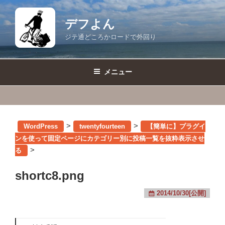
コ
ン
デフよん
テ
ジテ通どころかロードで外回り
ン
ツ
へ
メニュー
ス
キ
ッ
プ
>
>
WordPress
twentyfourteen
【簡単に】プラグイ
ンを使って固定ページにカテゴリー別に投稿一覧を抜粋表示させ
>
る
shortc8.png
2014/10/30[公開]