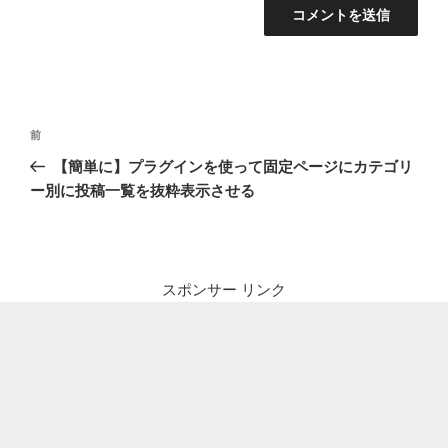
投
前
前
稿
の
【簡単に】プラグインを使って固定ページにカテゴリ
ナ
投
ー別に投稿一覧を抜粋表示させる
ビ
稿
ゲ
ー
シ
スポンサー リンク
ョ
ン