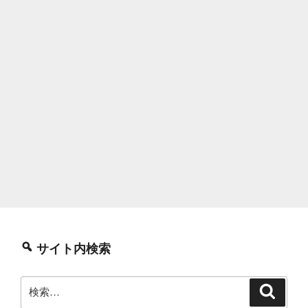
サイト内検索
検
検
索
索: