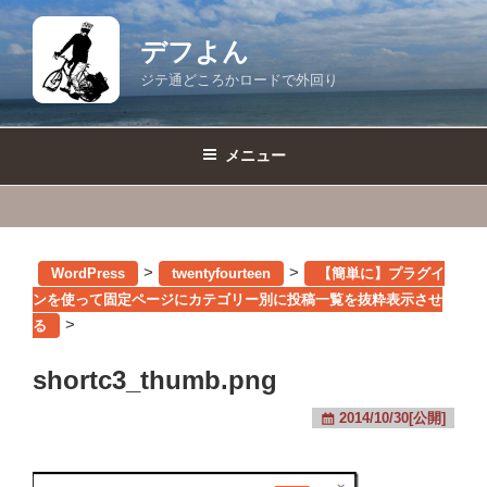
コ
ン
デフよん
テ
ジテ通どころかロードで外回り
ン
ツ
へ
メニュー
ス
キ
ッ
プ
>
>
WordPress
twentyfourteen
【簡単に】プラグイ
ンを使って固定ページにカテゴリー別に投稿一覧を抜粋表示させ
>
る
shortc3_thumb.png
2014/10/30[公開]