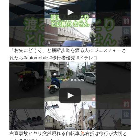
「お先にどうぞ」と横断歩道を渡る人にジェスチャーさ
れたら#automobile #歩行者優先 #ドラレコ
右直事故ヒヤリ突然現れる自転車
右折は徐行が大切と