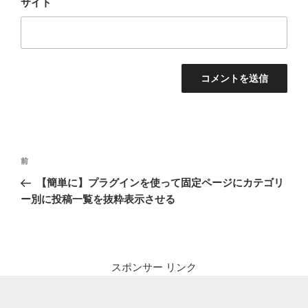
サイト
投
前
前
稿
の
【簡単に】プラグインを使って固定ページにカテゴリ
ナ
投
ー別に投稿一覧を抜粋表示させる
ビ
稿
ゲ
ー
シ
スポンサー リンク
ョ
ン