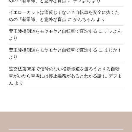
めの「新常識」と意外な盲点
に
デフよん
より
イエローカットは違反じゃない？自転車を安全に抜くた
めの「新常識」と意外な盲点
に
がんちゃん
より
豊玉陸橋側道をモヤモヤと自転車で直進する
に
デフよん
より
豊玉陸橋側道をモヤモヤと自転車で直進する
に
まじか！
より
道交法第38条で信号のない横断歩道を渡ろうとする自転
車がいたら車両には停止義務があるとわかる話
に
デフよ
ん
より