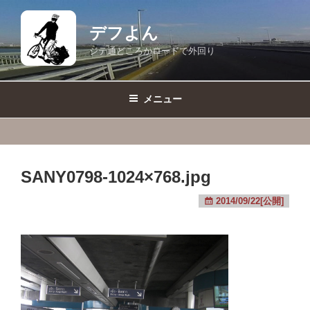
コ
ン
デフよん
テ
ジテ通どころかロードで外回り
ン
ツ
へ
メニュー
ス
キ
ッ
プ
SANY0798-1024×768.jpg
2014/09/22[公開]