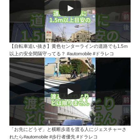
【自転車追い抜き】黄色センターラインの道路でも1.5ｍ
以上の安全間隔守ってる？ #automobile #ドラレコ
「お先にどうぞ」と横断歩道を渡る人にジェスチャーさ
れたら#automobile #歩行者優先 #ドラレコ