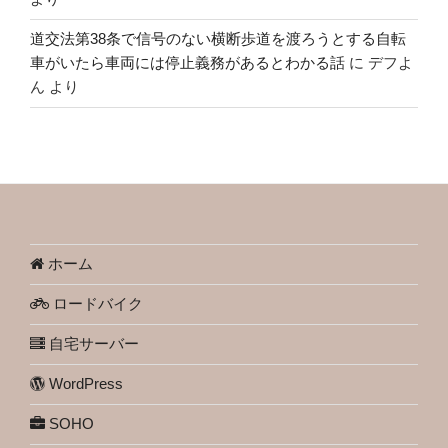
道交法第38条で信号のない横断歩道を渡ろうとする自転
車がいたら車両には停止義務があるとわかる話
に
デフよ
ん
より
ホーム
ロードバイク
自宅サーバー
WordPress
SOHO