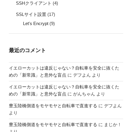
SSHクライアント
(4)
SSLサイト設置
(17)
Let's Encrypt
(9)
最近のコメント
イエローカットは違反じゃない？自転車を安全に抜くた
めの「新常識」と意外な盲点
に
デフよん
より
イエローカットは違反じゃない？自転車を安全に抜くた
めの「新常識」と意外な盲点
に
がんちゃん
より
豊玉陸橋側道をモヤモヤと自転車で直進する
に
デフよん
より
豊玉陸橋側道をモヤモヤと自転車で直進する
に
まじか！
より