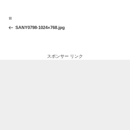
投
前
前
稿
の
SANY0798-1024×768.jpg
ナ
投
ビ
稿
ゲ
ー
スポンサー リンク
シ
ョ
ン