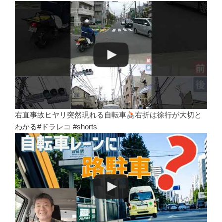
右直事故ヒヤリ突然現れる自転車
右折は徐行が大切と
わかる#ドラレコ #shorts