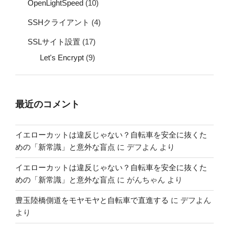
OpenLightSpeed
(10)
SSHクライアント
(4)
SSLサイト設置
(17)
Let's Encrypt
(9)
最近のコメント
イエローカットは違反じゃない？自転車を安全に抜くた
めの「新常識」と意外な盲点
に
デフよん
より
イエローカットは違反じゃない？自転車を安全に抜くた
めの「新常識」と意外な盲点
に
がんちゃん
より
豊玉陸橋側道をモヤモヤと自転車で直進する
に
デフよん
より