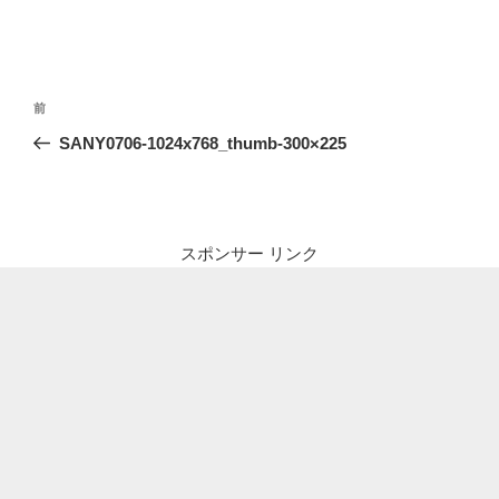
投
前
前
稿
の
SANY0706-1024x768_thumb-300×225
ナ
投
ビ
稿
ゲ
ー
スポンサー リンク
シ
ョ
ン