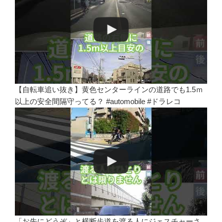
【自転車追い抜き】黄色センターラインの道路でも1.5ｍ
以上の安全間隔守ってる？ #automobile #ドラレコ
「お先にどうぞ」と横断歩道を渡る人にジェスチャーさ