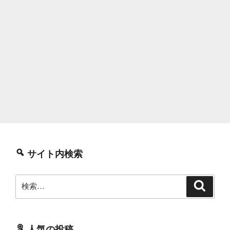
サイト内検索
検
検
索
索:
人気の投稿