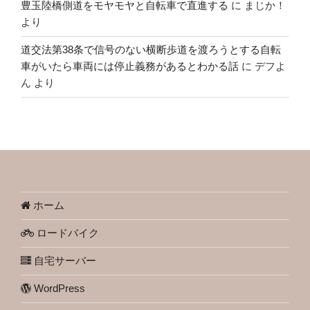
豊玉陸橋側道をモヤモヤと自転車で直進する
に
まじか！
より
道交法第38条で信号のない横断歩道を渡ろうとする自転
車がいたら車両には停止義務があるとわかる話
に
デフよ
ん
より
ホーム
ロードバイク
自宅サーバー
WordPress