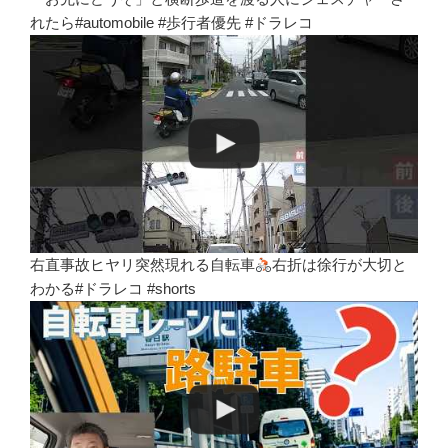
れたら#automobile #歩行者優先 #ドラレコ
右直事故ヒヤリ突然現れる自転車
右折は徐行が大切と
わかる#ドラレコ #shorts