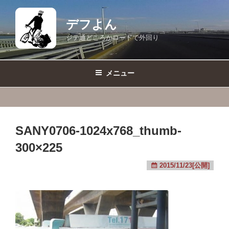
コ
ン
デフよん
テ
ジテ通どころかロードで外回り
ン
ツ
へ
メニュー
ス
キ
ッ
プ
SANY0706-1024x768_thumb-
300×225
2015/11/23[公開]