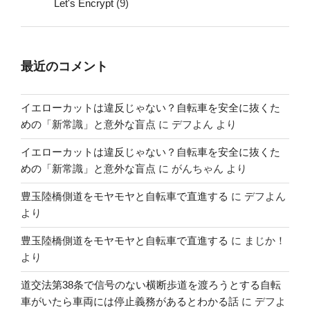
Let's Encrypt
(9)
最近のコメント
イエローカットは違反じゃない？自転車を安全に抜くた
めの「新常識」と意外な盲点
に
デフよん
より
イエローカットは違反じゃない？自転車を安全に抜くた
めの「新常識」と意外な盲点
に
がんちゃん
より
豊玉陸橋側道をモヤモヤと自転車で直進する
に
デフよん
より
豊玉陸橋側道をモヤモヤと自転車で直進する
に
まじか！
より
道交法第38条で信号のない横断歩道を渡ろうとする自転
車がいたら車両には停止義務があるとわかる話
に
デフよ