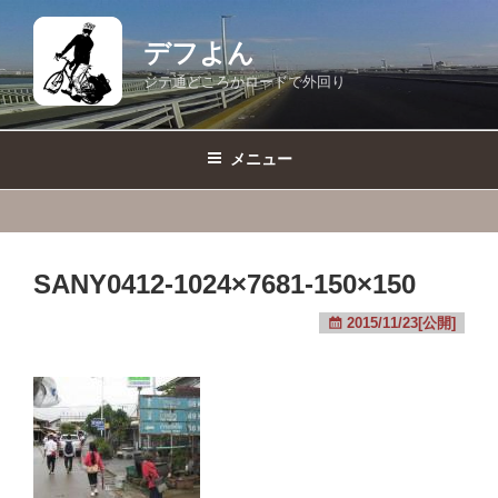
コ
ン
デフよん
テ
ジテ通どころかロードで外回り
ン
ツ
へ
メニュー
ス
キ
ッ
プ
SANY0412-1024×7681-150×150
2015/11/23[公開]