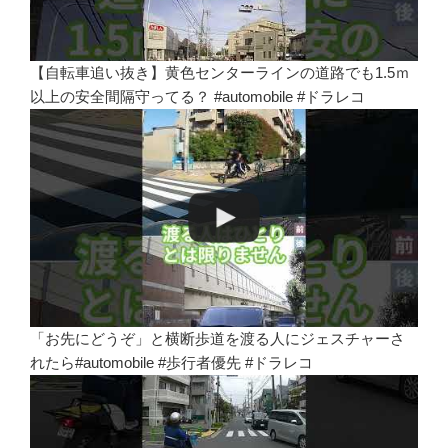
【自転車追い抜き】黄色センターラインの道路でも1.5ｍ
以上の安全間隔守ってる？ #automobile #ドラレコ
「お先にどうぞ」と横断歩道を渡る人にジェスチャーさ
れたら#automobile #歩行者優先 #ドラレコ