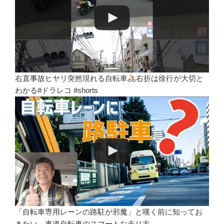
右直事故ヒヤリ突然現れる自転車
右折は徐行が大切と
わかる#ドラレコ #shorts
「自転車専用レーンの路駐が邪魔」と嘆く前に知ってお
きたい、車道自転車のスマートな走り方