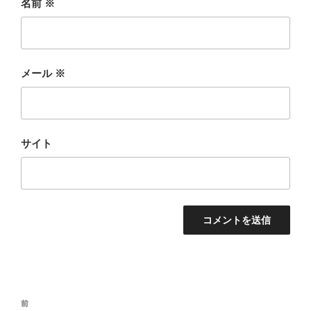
名前
※
メール
※
サイト
投
前
前