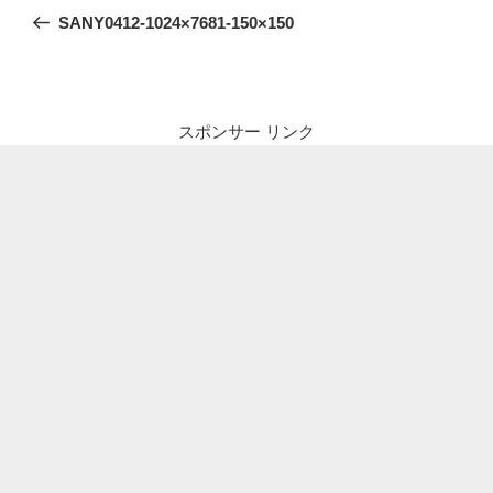
稿
の
SANY0412-1024×7681-150×150
ナ
投
ビ
稿
ゲ
ー
スポンサー リンク
シ
ョ
ン