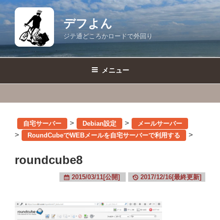
コ
ン
デフよん
テ
ジテ通どころかロードで外回り
ン
ツ
へ
メニュー
ス
キ
ッ
プ
>
>
自宅サーバー
Debian設定
メールサーバー
>
>
RoundCubeでWEBメールを自宅サーバーで利用する
roundcube8
2015/03/11[公開]
2017/12/16[最終更新]