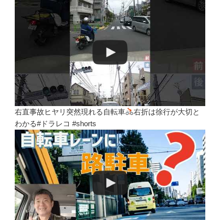
右直事故ヒヤリ突然現れる自転車
右折は徐行が大切と
わかる#ドラレコ #shorts