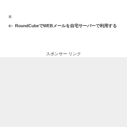
投
前
前
稿
の
RoundCubeでWEBメールを自宅サーバーで利用する
ナ
投
ビ
稿
ゲ
ー
スポンサー リンク
シ
ョ
ン