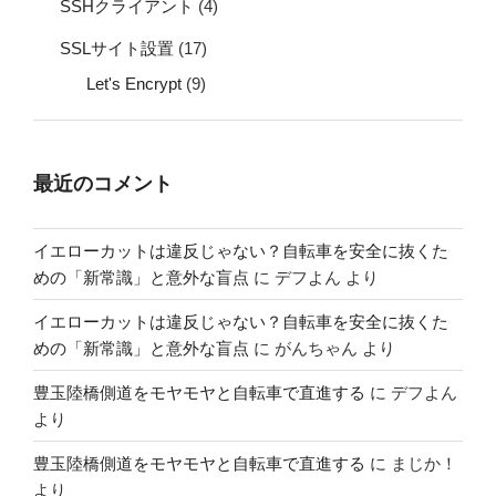
SSHクライアント
(4)
SSLサイト設置
(17)
Let's Encrypt
(9)
最近のコメント
イエローカットは違反じゃない？自転車を安全に抜くた
めの「新常識」と意外な盲点
に
デフよん
より
イエローカットは違反じゃない？自転車を安全に抜くた
めの「新常識」と意外な盲点
に
がんちゃん
より
豊玉陸橋側道をモヤモヤと自転車で直進する
に
デフよん
より
豊玉陸橋側道をモヤモヤと自転車で直進する
に
まじか！
より