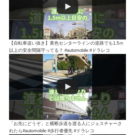
【自転車追い抜き】黄色センターラインの道路でも1.5ｍ
以上の安全間隔守ってる？ #automobile #ドラレコ
「お先にどうぞ」と横断歩道を渡る人にジェスチャーさ
れたら#automobile #歩行者優先 #ドラレコ