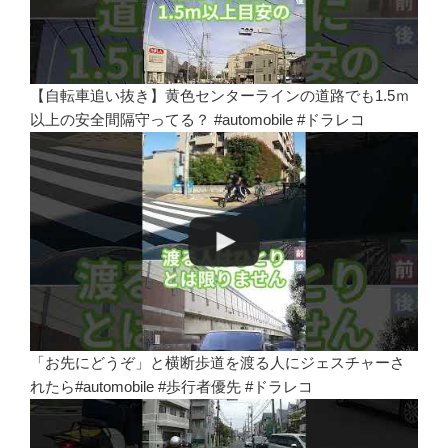
【自転車追い抜き】黄色センターラインの道路でも1.5ｍ
以上の安全間隔守ってる？ #automobile #ドラレコ
「お先にどうぞ」と横断歩道を渡る人にジェスチャーさ
れたら#automobile #歩行者優先 #ドラレコ