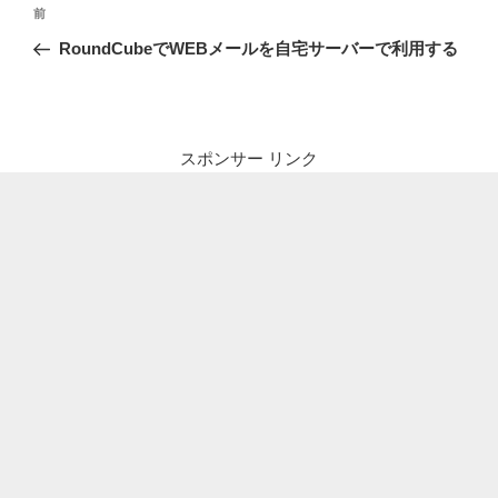
投
前
前
稿
の
RoundCubeでWEBメールを自宅サーバーで利用する
ナ
投
ビ
稿
ゲ
ー
スポンサー リンク
シ
ョ
ン