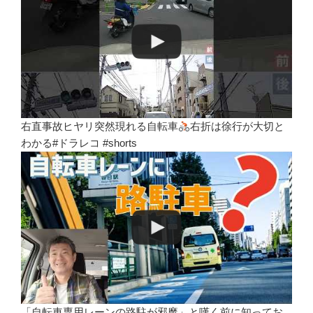
右直事故ヒヤリ突然現れる自転車
右折は徐行が大切と
わかる#ドラレコ #shorts
「自転車専用レーンの路駐が邪魔」と嘆く前に知ってお