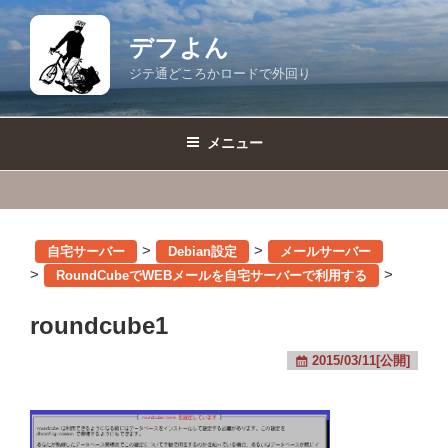
コ
ン
デフよん
テ
ジテ通どころかロードで外回り
ン
ツ
へ
メニュー
ス
キ
ッ
プ
>
>
自宅サーバー
Debian設定
メールサーバー
>
>
RoundCubeでWEBメールを自宅サーバーで利用する
roundcube1
2015/03/11[公開]