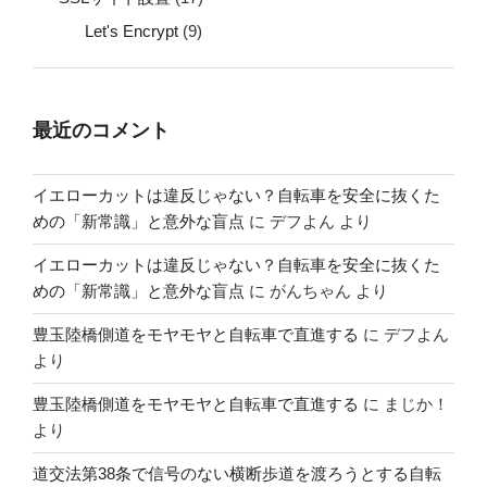
Let's Encrypt
(9)
最近のコメント
イエローカットは違反じゃない？自転車を安全に抜くた
めの「新常識」と意外な盲点
に
デフよん
より
イエローカットは違反じゃない？自転車を安全に抜くた
めの「新常識」と意外な盲点
に
がんちゃん
より
豊玉陸橋側道をモヤモヤと自転車で直進する
に
デフよん
より
豊玉陸橋側道をモヤモヤと自転車で直進する
に
まじか！
より
道交法第38条で信号のない横断歩道を渡ろうとする自転