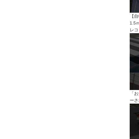
【自
1.
レコ
「お
ーさ