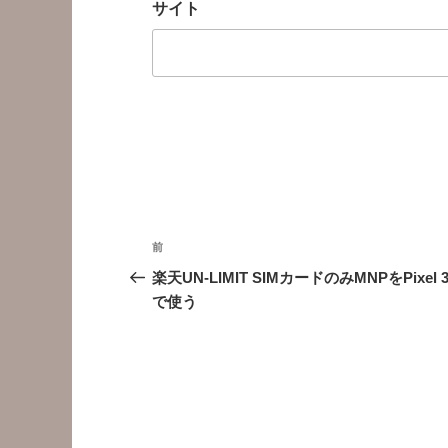
サイト
投
前
前
稿
の
楽天UN-LIMIT SIMカードのみMNPをPixel 3
投
で使う
ナ
稿
ビ
ゲ
ー