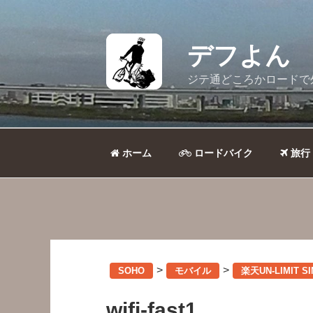
コ
ン
テ
デフよん
ン
ツ
ジテ通どころかロードで
へ
ス
キ
ッ
ホーム
ロードバイク
旅行
プ
>
>
SOHO
モバイル
楽天UN-LIMIT 
wifi-fast1