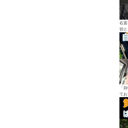
右直
切と
「自
てお