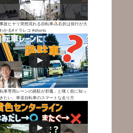
事故ヒヤリ突然現れる自転車
右折は徐行が大
わかる#ドラレコ #shorts
転車専用レーンの路駐が邪魔」と嘆く前に知っ
きたい、車道自転車のスマートな走り方