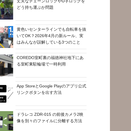
丈夫なチェーンロックやU字ロックを
どう持ち運ぶか問題
黄色いセンターラインでも自転車を抜
いてOK？2026年4月の新ルール、実
はみんなが誤解している3つのこと
COREDO室町裏の福徳神社地下にあ
る室町東駐輪場で一時利用
App StoreとGoogle Playのアプリ公式
リンクボタンを出す方法
ドラレコ ZDR-015 の前後カメラ2映
像を別々のファイルに分離する方法