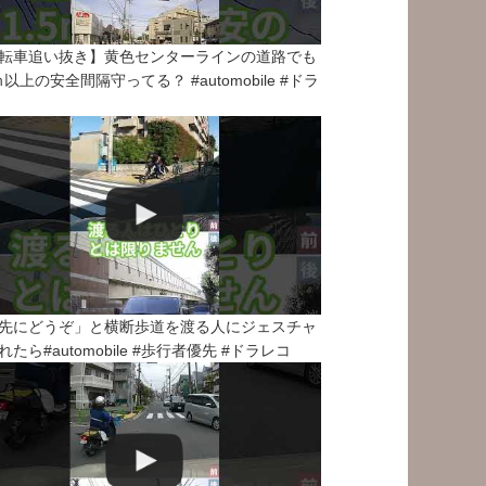
転車追い抜き】黄色センターラインの道路でも
5ｍ以上の安全間隔守ってる？ #automobile #ドラ
先にどうぞ」と横断歩道を渡る人にジェスチャ
れたら#automobile #歩行者優先 #ドラレコ